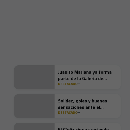
Juanito Mariana ya forma
parte de la Galería de
DESTACADO
Ilustres del Cádiz CF
Solidez, goles y buenas
sensaciones ante el
DESTACADO
Granada
El Cádiz sigue creciendo