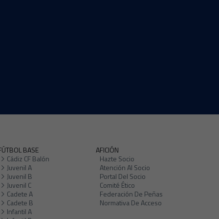
FÚTBOL BASE
AFICIÓN
Cádiz CF Balón
Hazte Socio
Juvenil A
Atención Al Socio
Juvenil B
Portal Del Socio
Juvenil C
Comité Ético
Cadete A
Federación De Peñas
Cadete B
Normativa De Acceso
Infantil A