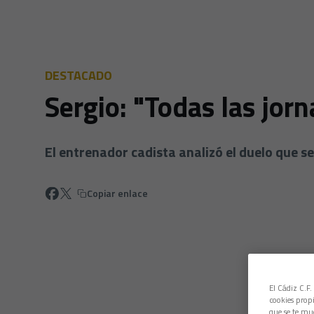
DESTACADO
Sergio: "Todas las jor
El entrenador cadista analizó el duelo que se
Copiar enlace
El Cádiz C.F.
cookies propi
que se te mu