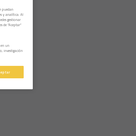
ue puedan
 y analítica. Al
edes gestionar
es de “Aceptar”
n en un
o, investigación
ceptar