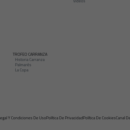
Vídeos
TROFEO CARRANZA
Historia Carranza
Palmarés
La Copa
Legal Y Condiciones De Uso
Política De Privacidad
Política De Cookies
Canal D