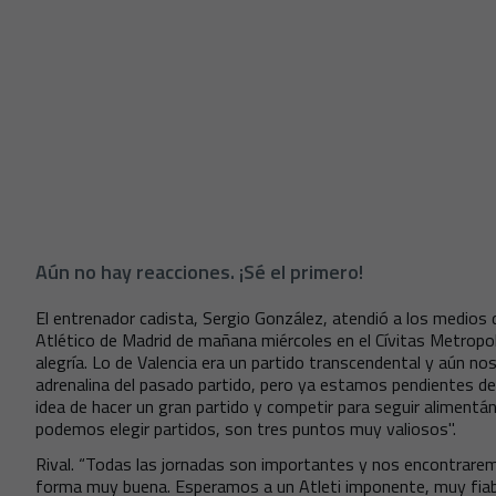
Aún no hay reacciones. ¡Sé el primero!
El entrenador cadista, Sergio González, atendió a los medios d
Atlético de Madrid de mañana miércoles en el Cívitas Metrop
alegría. Lo de Valencia era un partido transcendental y aún n
adrenalina del pasado partido, pero ya estamos pendientes d
idea de hacer un gran partido y competir para seguir aliment
podemos elegir partidos, son tres puntos muy valiosos".
Rival. “Todas las jornadas son importantes y nos encontrarem
forma muy buena. Esperamos a un Atleti imponente, muy fiabl