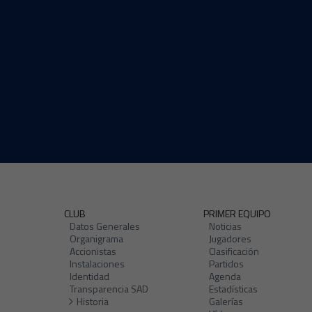
CLUB
PRIMER EQUIPO
Datos Generales
Noticias
Organigrama
Jugadores
Accionistas
Clasificación
Instalaciones
Partidos
Identidad
Agenda
Transparencia SAD
Estadísticas
Historia
Galerías