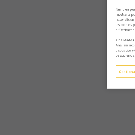
También pued
mostrarte pub
hacer clic en
las cookies, 
o “Rechazar l
Finalidades 
Analizar acti
dispositivo y
de audiencia 
Gestiona