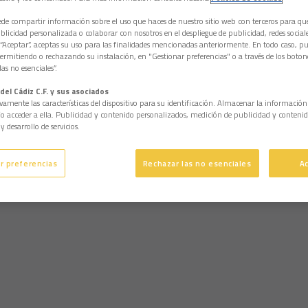
e compartir información sobre el uso que haces de nuestro sitio web con terceros para q
licidad personalizada o colaborar con nosotros en el despliegue de publicidad, redes sociales
 “Aceptar”, aceptas su uso para las finalidades mencionadas anteriormente. En todo caso, pu
permitiendo o rechazando su instalación, en "Gestionar preferencias" o a través de los boton
as no esenciales”.
del Cádiz C.F. y sus asociados
vamente las características del dispositivo para su identificación. Almacenar la informació
/o acceder a ella. Publicidad y contenido personalizados, medición de publicidad y contenid
y desarrollo de servicios.
r preferencias
Rechazar las no esenciales
A