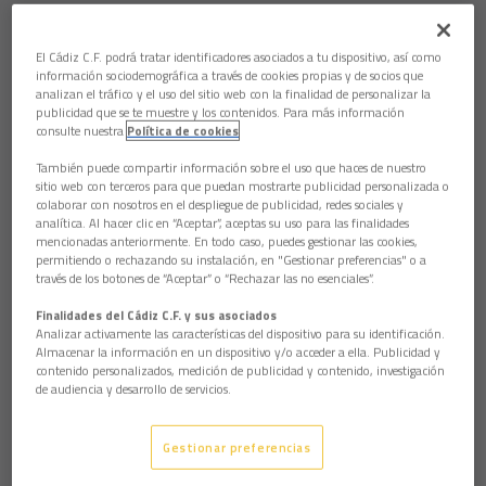
Segundo modelo de Trofeo (1956)
El Cádiz C.F. podrá tratar identificadores asociados a tu dispositivo, así como
información sociodemográfica a través de cookies propias y de socios que
analizan el tráfico y el uso del sitio web con la finalidad de personalizar la
publicidad que se te muestre y los contenidos. Para más información
consulte nuestra
Política de cookies
También puede compartir información sobre el uso que haces de nuestro
sitio web con terceros para que puedan mostrarte publicidad personalizada o
colaborar con nosotros en el despliegue de publicidad, redes sociales y
analítica. Al hacer clic en “Aceptar”, aceptas su uso para las finalidades
mencionadas anteriormente. En todo caso, puedes gestionar las cookies,
permitiendo o rechazando su instalación, en "Gestionar preferencias" o a
través de los botones de “Aceptar” o “Rechazar las no esenciales”.
Finalidades del Cádiz C.F. y sus asociados
Analizar activamente las características del dispositivo para su identificación.
Almacenar la información en un dispositivo y/o acceder a ella. Publicidad y
contenido personalizados, medición de publicidad y contenido, investigación
de audiencia y desarrollo de servicios.
1967 - Jugadores del Valencia, llevando el Trofeo de campeón
Gestionar preferencias
a su ciudad