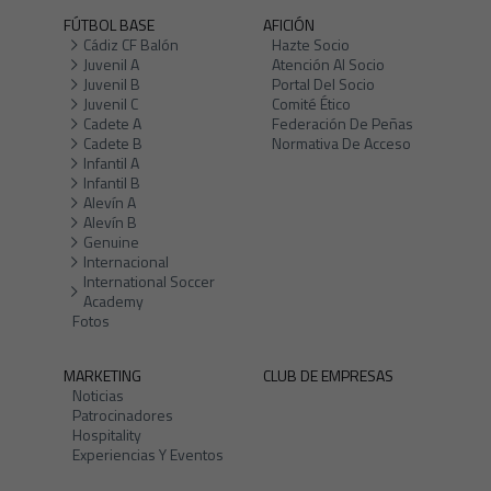
FÚTBOL BASE
AFICIÓN
Cádiz CF Balón
Hazte Socio
Juvenil A
Atención Al Socio
Juvenil B
Portal Del Socio
Juvenil C
Comité Ético
Cadete A
Federación De Peñas
Cadete B
Normativa De Acceso
Infantil A
Infantil B
Alevín A
Alevín B
Genuine
Internacional
International Soccer
Academy
Fotos
MARKETING
CLUB DE EMPRESAS
Noticias
Patrocinadores
Hospitality
Experiencias Y Eventos