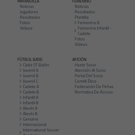
MIRANDILLA
FEMENINO
Noticias
Noticias
Jugadores
Resultados
Resultados
Plantilla
Fotos
Femenino B
Vídeos
Femenino Infantil -
Cadete
Fotos
Vídeos
FÚTBOL BASE
AFICIÓN
Cádiz CF Balón
Hazte Socio
Juvenil A
Atención Al Socio
Juvenil B
Portal Del Socio
Juvenil C
Comité Ético
Cadete A
Federación De Peñas
Cadete B
Normativa De Acceso
Infantil A
Infantil B
Alevín A
Alevín B
Genuine
Internacional
International Soccer