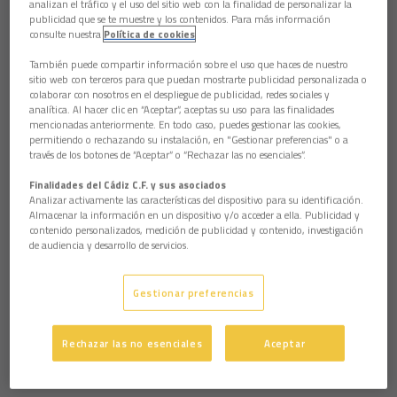
analizan el tráfico y el uso del sitio web con la finalidad de personalizar la
publicidad que se te muestre y los contenidos. Para más información
consulte nuestra
Política de cookies
También puede compartir información sobre el uso que haces de nuestro
Consejo de Administración
sitio web con terceros para que puedan mostrarte publicidad personalizada o
colaborar con nosotros en el despliegue de publicidad, redes sociales y
analítica. Al hacer clic en “Aceptar”, aceptas su uso para las finalidades
Presidente.
Christian Septien
mencionadas anteriormente. En todo caso, puedes gestionar las cookies,
permitiendo o rechazando su instalación, en "Gestionar preferencias" o a
Vicepresidente
: Rafael Contreras Chamorro
través de los botones de “Aceptar” o “Rechazar las no esenciales”.
Consejeros:
Montserrat Medina Iglesias y
Jorge Cobo
Finalidades del Cádiz C.F. y sus asociados
García
(
consejo@cadizcf.es
)
Analizar activamente las características del dispositivo para su identificación.
Almacenar la información en un dispositivo y/o acceder a ella. Publicidad y
Observer.
Ben Harburg
contenido personalizados, medición de publicidad y contenido, investigación
de audiencia y desarrollo de servicios.
Secretario
: Juan Ignacio Peinado Gracia
Vicesecretario.
Martín José García Marichal
Gestionar preferencias
Área de Gestión
Rechazar las no esenciales
Aceptar
Directora Financiera.
Sofía Álvarez Mariscal (
administracion@cadizcf.es
)