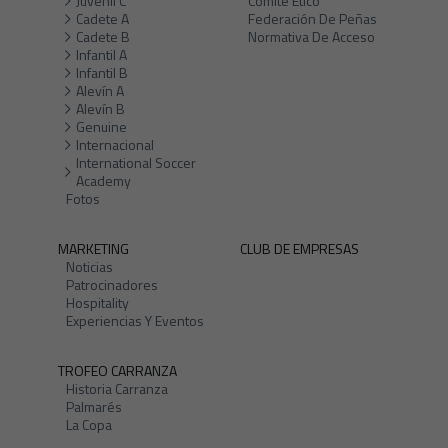
Juvenil C
Comité Ético
Cadete A
Federación De Peñas
Cadete B
Normativa De Acceso
Infantil A
Infantil B
Alevín A
Alevín B
Genuine
Internacional
International Soccer
Academy
Fotos
MARKETING
CLUB DE EMPRESAS
Noticias
Patrocinadores
Hospitality
Experiencias Y Eventos
TROFEO CARRANZA
Historia Carranza
Palmarés
La Copa