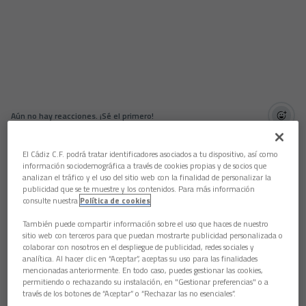
Aún no hay reacciones. ¡Sé el primero!
El autor del segundo gol del Cádiz en El Plantío, Roger Martí,
El Cádiz C.F. podrá tratar identificadores asociados a tu dispositivo, así como
atendió a los medios oficiales tras el punto conseguido en la
información sociodemográfica a través de cookies propias y de socios que
visita amarilla a Burgos.
analizan el tráfico y el uso del sitio web con la finalidad de personalizar la
publicidad que se te muestre y los contenidos. Para más información
Gol. "Contento por volver a sumar un gol y porque hemos
consulte nuestra
Política de cookies
rescatado un punto en un partido que se había puesto
complicado. Es un punto que nos ayuda a ganar en confianza
También puede compartir información sobre el uso que haces de nuestro
porque no es un campo fácil y a distanciarnos, un poco, de la
sitio web con terceros para que puedan mostrarte publicidad personalizada o
zona de abajo, que es lo que nos preocupa".
colaborar con nosotros en el despliegue de publicidad, redes sociales y
analítica. Al hacer clic en “Aceptar”, aceptas su uso para las finalidades
Partido. "No era un partido fácil, el campo estaba muy
mencionadas anteriormente. En todo caso, puedes gestionar las cookies,
mojado. El equipo ha sabido aguantar hasta el final y
permitiendo o rechazando su instalación, en "Gestionar preferencias" o a
través de los botones de “Aceptar” o “Rechazar las no esenciales”.
reponernos. El punto es bueno".