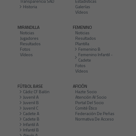
Transparencia SAD
Estadísticas
Historia
Galerías
Vídeos
MIRANDILLA
FEMENINO
Noticias
Noticias
Jugadores
Resultados
Resultados
Plantilla
Fotos
Femenino B
Vídeos
Femenino Infantil -
Cadete
Fotos
Vídeos
FÚTBOL BASE
AFICIÓN
Cádiz CF Balón
Hazte Socio
Juvenil A
Atención Al Socio
Juvenil B
Portal Del Socio
Juvenil C
Comité Ético
Cadete A
Federación De Peñas
Cadete B
Normativa De Acceso
Infantil A
Infantil B
Alevín A