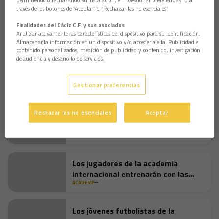
permitiendo o rechazando su instalación, en "Gestionar preferencias" o a
técnicas y la dedicación que la empresa emplea para 
través de los botones de “Aceptar” o “Rechazar las no esenciales”.
garantizar la calidad y frescura de sus productos, que 
se distribuyen en más de 25 países en todo el mundo.
Finalidades del Cádiz C.F. y sus asociados
Analizar activamente las características del dispositivo para su identificación.
La visita proporcionó a los jugadores una experiencia 
Almacenar la información en un dispositivo y/o acceder a ella. Publicidad y
contenido personalizados, medición de publicidad y contenido, investigación
única, enriqueciendo su conocimiento sobre la 
de audiencia y desarrollo de servicios.
industria local y fortaleciendo los lazos entre el club y 
sus patrocinadores.
Gestionar preferencias
Fotografías de la visita a Petaca Chico.
+
2
Rechazar las no esenciales
Aceptar
La Academia Internacional del Cádiz
CF compite al más alto nivel en
Múnich
ACADEMY
Los jugadores de la academia
internacional entrenarán con las
distintas plantillas de la cantera
ACADEMY
Los jóvenes futbolistas de la