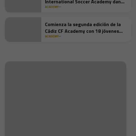
International Soccer Academy dan
inicio a la temporada en Europa
ACADEMY
Comienza la segunda edición de la
Cádiz CF Academy con 18 jóvenes
americanos
ACADEMY