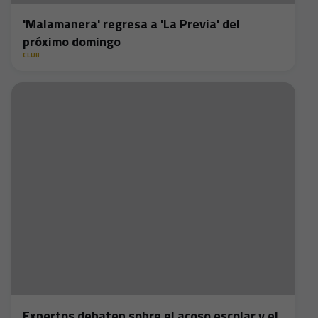
'Malamanera' regresa a 'La Previa' del
próximo domingo
CLUB
Expertos debaten sobre el acoso escolar y el