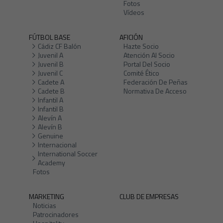
Fotos
Vídeos
FÚTBOL BASE
AFICIÓN
Cádiz CF Balón
Hazte Socio
Juvenil A
Atención Al Socio
Juvenil B
Portal Del Socio
Juvenil C
Comité Ético
Cadete A
Federación De Peñas
Cadete B
Normativa De Acceso
Infantil A
Infantil B
Alevín A
Alevín B
Genuine
Internacional
International Soccer
Academy
Fotos
MARKETING
CLUB DE EMPRESAS
Noticias
Patrocinadores