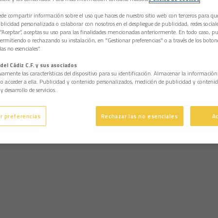
e compartir información sobre el uso que haces de nuestro sitio web con terceros para q
licidad personalizada o colaborar con nosotros en el despliegue de publicidad, redes sociales
 “Aceptar”, aceptas su uso para las finalidades mencionadas anteriormente. En todo caso, pu
permitiendo o rechazando su instalación, en "Gestionar preferencias" o a través de los boton
as no esenciales”.
del Cádiz C.F. y sus asociados
vamente las características del dispositivo para su identificación. Almacenar la informació
/o acceder a ella. Publicidad y contenido personalizados, medición de publicidad y contenid
y desarrollo de servicios.
r preferencias
Rechazar las no esenciales
A