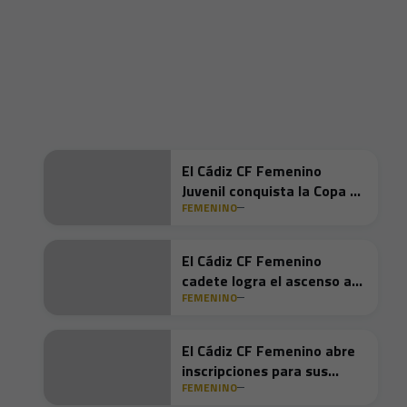
El Cádiz CF Femenino
Juvenil conquista la Copa de
FEMENINO
Andalucía
El Cádiz CF Femenino
cadete logra el ascenso a
FEMENINO
Primera Andaluza
El Cádiz CF Femenino abre
inscripciones para sus
FEMENINO
jornadas de captación