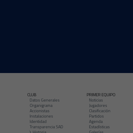
CLUB
PRIMER EQUIPO
Datos Generales
Noticias
Organigrama
Jugadores
Accionistas
Clasificación
Instalaciones
Partidos
Identidad
Agenda
Transparencia SAD
Estadísticas
Historia
Galerías