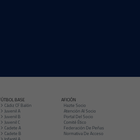
FÚTBOL BASE
AFICIÓN
Cádiz CF Balón
Hazte Socio
Juvenil A
Atención Al Socio
Juvenil B
Portal Del Socio
Juvenil C
Comité Ético
Cadete A
Federación De Peñas
Cadete B
Normativa De Acceso
Infantil A