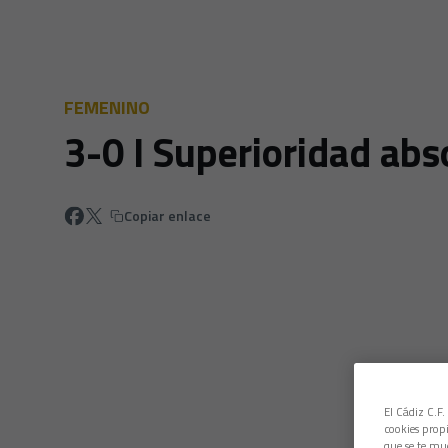
FEMENINO
3-0 I Superioridad ab
Copiar enlace
El Cádiz C.F.
cookies propi
que se te mu