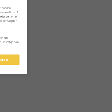
ue puedan
 y analítica. Al
edes gestionar
es de “Aceptar”
n en un
o, investigación
ceptar