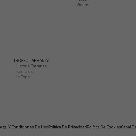
Vídeos
TROFEO CARRANZA
Historia Carranza
Palmarés
La Copa
Legal Y Condiciones De Uso
Política De Privacidad
Política De Cookies
Canal D