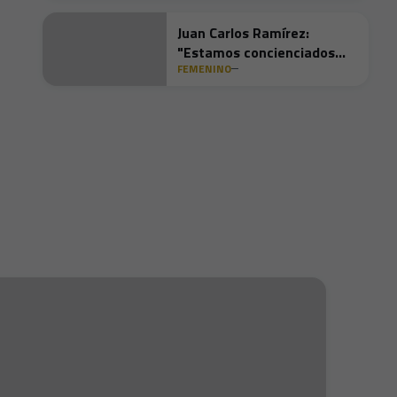
Juan Carlos Ramírez:
"Estamos concienciados
FEMENINO
para intentar ganar
nuestro partido"