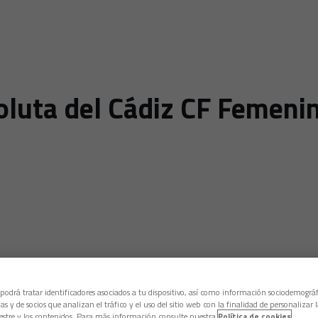
soluta del Cádiz CF Femeni
 podrá tratar identificadores asociados a tu dispositivo, así como información sociodemográf
as y de socios que analizan el tráfico y el uso del sitio web con la finalidad de personalizar 
estre y los contenidos. Para más información consulte nuestra
Política de cookies