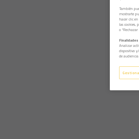
También pued
mostrarte pub
hacer clic en
las cookies, 
o “Rechazar l
Finalidades 
Analizar acti
dispositivo y
de audiencia 
Gestiona