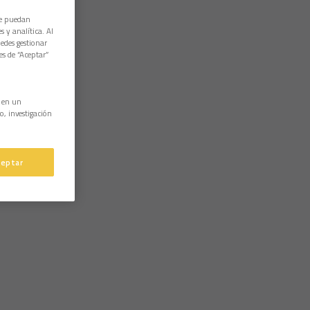
ue puedan
 y analítica. Al
edes gestionar
es de “Aceptar”
n en un
o, investigación
ceptar