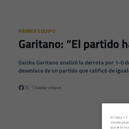
PRIMER EQUIPO
Garitano: “El partido 
Gaizka Garitano analizó la derrota por 1-0 d
desenlace de un partido que calificó de igua
Copiar enlace
El Cádiz C.F.
cookies propi
que se te mu