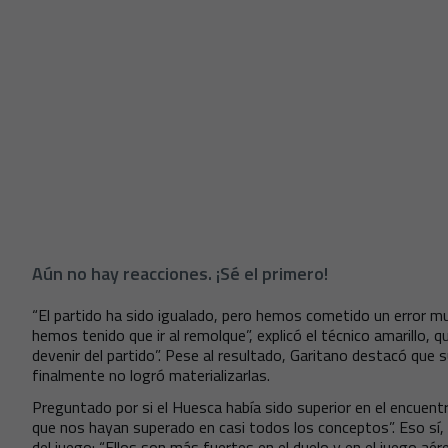
Aún no hay reacciones. ¡Sé el primero!
“El partido ha sido igualado, pero hemos cometido un error m
hemos tenido que ir al remolque”, explicó el técnico amarillo,
devenir del partido”. Pese al resultado, Garitano destacó que
finalmente no logró materializarlas.
Preguntado por si el Huesca había sido superior en el encuentr
que nos hayan superado en casi todos los conceptos”. Eso sí,
del juego: “Ellos son más fuertes en el duelo y en el juego aé