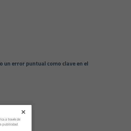
do un error puntual como clave en el
ica a través de
la publicidad