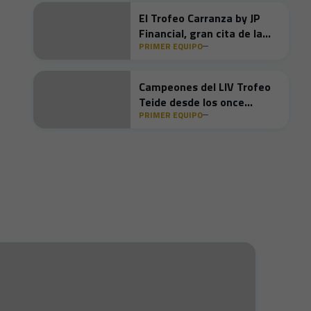
El Trofeo Carranza by JP
Financial, gran cita de la
PRIMER EQUIPO
cuarta semana de
pretemporada
Campeones del LIV Trofeo
Teide desde los once
PRIMER EQUIPO
metros