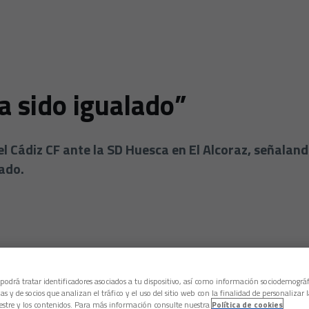
ha sido igualado”
el Cádiz CF ante la SD Huesca en El Alcoraz, señalan
lado.
 podrá tratar identificadores asociados a tu dispositivo, así como información sociodemográf
as y de socios que analizan el tráfico y el uso del sitio web con la finalidad de personalizar 
estre y los contenidos. Para más información consulte nuestra
Política de cookies