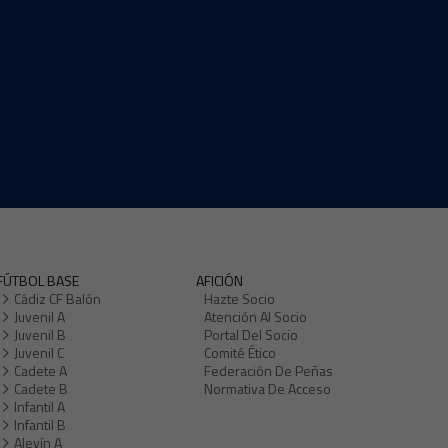
FÚTBOL BASE
AFICIÓN
Cádiz CF Balón
Hazte Socio
Juvenil A
Atención Al Socio
Juvenil B
Portal Del Socio
Juvenil C
Comité Ético
Cadete A
Federación De Peñas
Cadete B
Normativa De Acceso
Infantil A
Infantil B
Alevín A