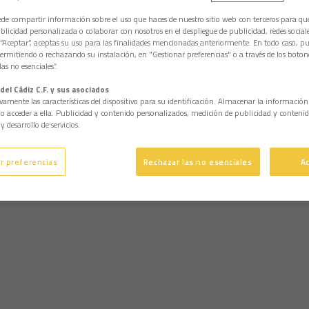
e compartir información sobre el uso que haces de nuestro sitio web con terceros para q
licidad personalizada o colaborar con nosotros en el despliegue de publicidad, redes sociales
 “Aceptar”, aceptas su uso para las finalidades mencionadas anteriormente. En todo caso, pu
permitiendo o rechazando su instalación, en "Gestionar preferencias" o a través de los boton
as no esenciales”.
del Cádiz C.F. y sus asociados
vamente las características del dispositivo para su identificación. Almacenar la informació
/o acceder a ella. Publicidad y contenido personalizados, medición de publicidad y contenid
y desarrollo de servicios.
r preferencias
Rechazar las no esenciales
A