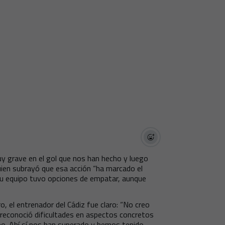
uy grave en el gol que nos han hecho y luego
 quien subrayó que esa acción “ha marcado el
 su equipo tuvo opciones de empatar, aunque
o, el entrenador del Cádiz fue claro: “No creo
 reconoció dificultades en aspectos concretos
reo. Ahí sí nos han superado y hemos tenido