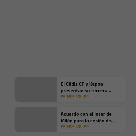
El Cádiz CF y Kappa
presentan su tercera
PRIMER EQUIPO
equipación 2026/27: la
arena que nos forja
Acuerdo con el Inter de
Milán para la cesión de
PRIMER EQUIPO
Dilan Zárate