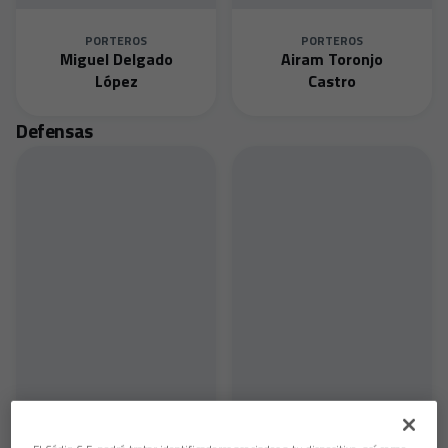
PORTEROS
PORTEROS
Miguel Delgado
Airam Toronjo
López
Castro
Defensas
DEFENSAS
DEFENSAS