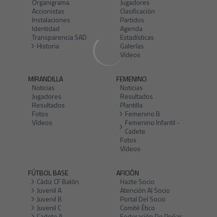
Organigrama
Jugadores
Accionistas
Clasificación
Instalaciones
Partidos
Identidad
Agenda
Transparencia SAD
Estadísticas
Historia
Galerías
Vídeos
MIRANDILLA
FEMENINO
Noticias
Noticias
Jugadores
Resultados
Resultados
Plantilla
Fotos
Femenino B
Vídeos
Femenino Infantil -
Cadete
Fotos
Vídeos
FÚTBOL BASE
AFICIÓN
Cádiz CF Balón
Hazte Socio
Juvenil A
Atención Al Socio
Juvenil B
Portal Del Socio
Juvenil C
Comité Ético
Cadete A
Federación De Peñas