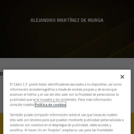
Skip to main content
ALEJANDRO MARTÍNEZ DE MURGA
POSICIÓN
DEFENSAS
El Cádiz C.F. podrá tratar identificadores asociados a tu dispositivo, así como
Nacimiento
información sociodemográfica a través de cookies propias y de socios que
analizan el tráfico y el uso del sitio web con la finalidad de personalizar la
Edad
12 años
publicidad que se te muestre y los contenidos. Para más información
consulte nuestra
Política de cookies
También puede compartir información sobre el uso que haces de nuestro
sitio web con terceros para que puedan mostrarte publicidad personalizada o
colaborar con nosotros en el despliegue de publicidad, redes sociales y
analítica. Al hacer clic en “Aceptar”, aceptas su uso para las finalidades