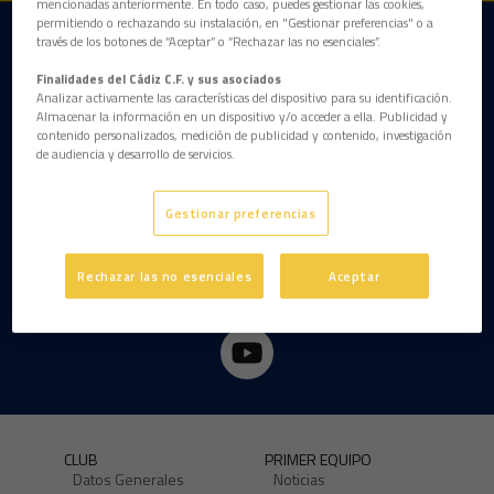
mencionadas anteriormente. En todo caso, puedes gestionar las cookies,
permitiendo o rechazando su instalación, en "Gestionar preferencias" o a
través de los botones de “Aceptar” o “Rechazar las no esenciales”.
DESCARGAR LA APP AHORA
Finalidades del Cádiz C.F. y sus asociados
Analizar activamente las características del dispositivo para su identificación.
Almacenar la información en un dispositivo y/o acceder a ella. Publicidad y
contenido personalizados, medición de publicidad y contenido, investigación
de audiencia y desarrollo de servicios.
Gestionar preferencias
Rechazar las no esenciales
Aceptar
CLUB
PRIMER EQUIPO
Datos Generales
Noticias