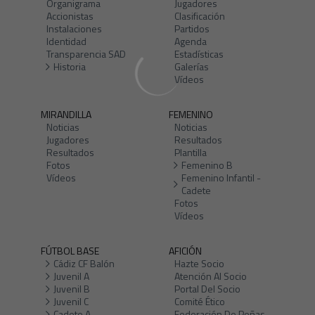
Organigrama
Jugadores
Accionistas
Clasificación
Instalaciones
Partidos
Identidad
Agenda
Transparencia SAD
Estadísticas
Historia
Galerías
Vídeos
MIRANDILLA
FEMENINO
Noticias
Noticias
Jugadores
Resultados
Resultados
Plantilla
Fotos
Femenino B
Vídeos
Femenino Infantil -
Cadete
Fotos
Vídeos
FÚTBOL BASE
AFICIÓN
Cádiz CF Balón
Hazte Socio
Juvenil A
Atención Al Socio
Juvenil B
Portal Del Socio
Juvenil C
Comité Ético
Cadete A
Federación De Peñas