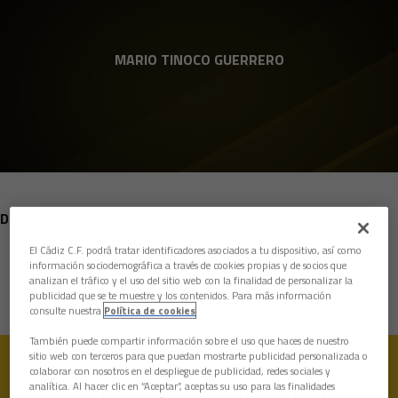
Skip to main content
MARIO TINOCO GUERRERO
POSICIÓN
DEFENSAS
El Cádiz C.F. podrá tratar identificadores asociados a tu dispositivo, así como
Nacimiento
información sociodemográfica a través de cookies propias y de socios que
analizan el tráfico y el uso del sitio web con la finalidad de personalizar la
Edad
13 años
publicidad que se te muestre y los contenidos. Para más información
consulte nuestra
Política de cookies
También puede compartir información sobre el uso que haces de nuestro
sitio web con terceros para que puedan mostrarte publicidad personalizada o
colaborar con nosotros en el despliegue de publicidad, redes sociales y
analítica. Al hacer clic en “Aceptar”, aceptas su uso para las finalidades