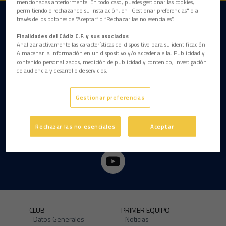
mencionadas anteriormente. En todo caso, puedes gestionar las cookies,
permitiendo o rechazando su instalación, en "Gestionar preferencias" o a
través de los botones de “Aceptar” o “Rechazar las no esenciales”.
DESCARGAR LA APP AHORA
Finalidades del Cádiz C.F. y sus asociados
Analizar activamente las características del dispositivo para su identificación.
Almacenar la información en un dispositivo y/o acceder a ella. Publicidad y
contenido personalizados, medición de publicidad y contenido, investigación
de audiencia y desarrollo de servicios.
Gestionar preferencias
Rechazar las no esenciales
Aceptar
CLUB
PRIMER EQUIPO
Datos Generales
Noticias