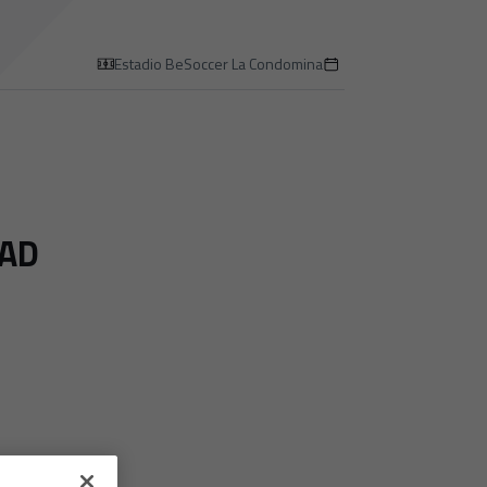
Estadio BeSoccer La Condomina
AD