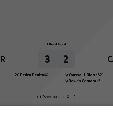
FINALIZADO
3
2
R
C
20’
Pedro Benito
Youssouf Diarra
52’
Dawda Camara
76’
Espectadores: 10.442