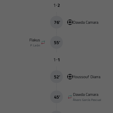
1
2
-
76
’
Dawda Camara
Flakus
55
’
P. León
1
1
-
52
’
Youssouf Diarra
Dawda Camara
45
’
Álvaro García Pascual