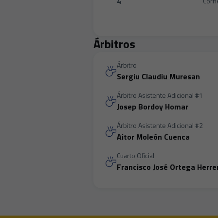
4
Corn
Corners:Real Murcia CF 4 versus
Árbitros
Árbitro
Sergiu Claudiu Muresan
Árbitro Asistente Adicional #1
Josep Bordoy Homar
Árbitro Asistente Adicional #2
Aitor Moleón Cuenca
Cuarto Oficial
Francisco José Ortega Herre