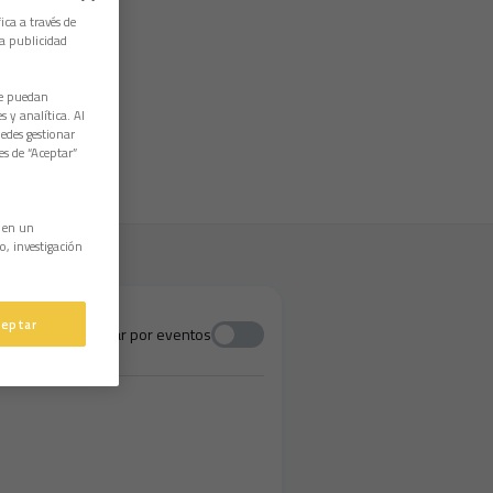
ica a través de
la publicidad
ue puedan
 y analítica. Al
edes gestionar
es de “Aceptar”
n en un
o, investigación
ceptar
Ordenar por eventos