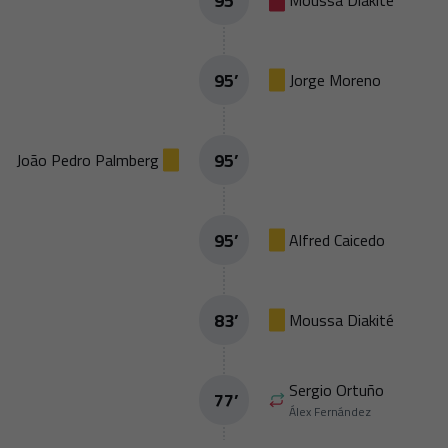
95
’
Moussa Diakité
95
’
Jorge Moreno
95
’
João Pedro Palmberg
95
’
Alfred Caicedo
83
’
Moussa Diakité
Sergio Ortuño
77
’
Álex Fernández