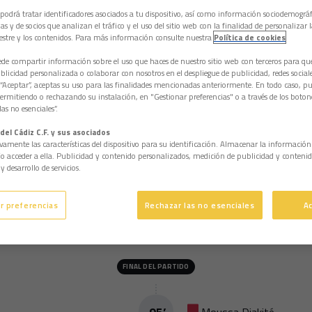
 podrá tratar identificadores asociados a tu dispositivo, así como información sociodemográf
as y de socios que analizan el tráfico y el uso del sitio web con la finalidad de personalizar 
estre y los contenidos. Para más información consulte nuestra
Política de cookies
e compartir información sobre el uso que haces de nuestro sitio web con terceros para q
licidad personalizada o colaborar con nosotros en el despliegue de publicidad, redes sociales
 “Aceptar”, aceptas su uso para las finalidades mencionadas anteriormente. En todo caso, pu
permitiendo o rechazando su instalación, en "Gestionar preferencias" o a través de los boton
as no esenciales”.
cara
Estadísticas
Competición
del Cádiz C.F. y sus asociados
vamente las características del dispositivo para su identificación. Almacenar la informació
/o acceder a ella. Publicidad y contenido personalizados, medición de publicidad y contenid
y desarrollo de servicios.
r preferencias
Rechazar las no esenciales
A
FINAL DEL PARTIDO