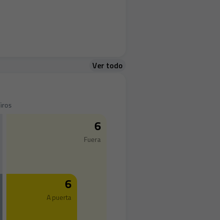
Ver todo
iros
6
Fuera
6
A puerta