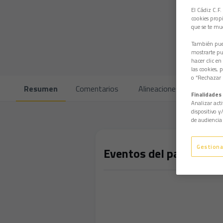
El Cádiz C.F.
cookies propi
que se te mu
También pued
mostrarte pub
hacer clic en
las cookies, 
o “Rechazar l
Resumen
Comentarios
Alineaciones
Cara a 
Finalidades 
Analizar acti
dispositivo y
de audiencia 
Gestiona
Eventos del partido