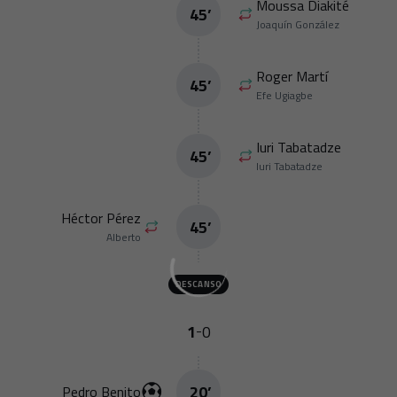
Moussa Diakité
45
’
Joaquín González
Roger Martí
45
’
Efe Ugiagbe
Iuri Tabatadze
45
’
Iuri Tabatadze
Héctor Pérez
45
’
Alberto
DESCANSO
1
0
-
20
’
Pedro Benito