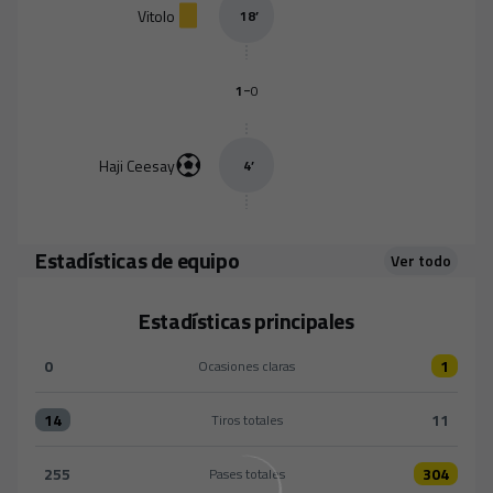
Vitolo
18
’
-
1
0
Haji Ceesay
4
’
Estadísticas de equipo
Ver todo
Estadísticas principales
0
1
Ocasiones claras
Ocasiones claras:Arandina 0 versus Cádiz CF 1
14
11
Tiros totales
Tiros totales:Arandina 14 versus Cádiz CF 11
255
304
Pases totales
Pases totales:Arandina 255 versus Cádiz CF 304