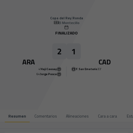
Skip to main content
Copa del Rey
|
J3
|
Cádiz CF
-
Arandina
|
Copa del Rey
Ronda
El Montecillo
FINALIZADO
2
1
ARA
CAD
4’
Haji Ceesay
F. San Emeterio
33’
64’
Jorge Pesca
Resumen
Comentarios
Alineaciones
Cara a cara
Est
2
1