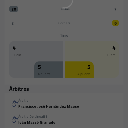
20
7
Faltas
Faltas:Arandina 20 versus Cádiz CF 7
2
6
Corners
Corners:Arandina 2 versus Cádiz CF 6
Tiros
4
4
Fuera
Fuera
5
5
A puerta
A puerta
Árbitros
Árbitro
Francisco José Hernández Maeso
Árbitro De Línea#1
Iván Massó Granado