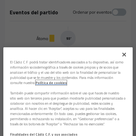
Eventos del partido
Ordenar por eventos
Átomo
93
’
Fernando Bajo
El Cádiz C.F. podrá tratar identificadores asociados a tu dispositivo, así como
91
’
Pepe Otu
información sociodemográfica a través de cookies propias y de socios que
analizan el tráfico y el uso del sitio web con la finalidad de personalizar la
publicidad que se te muestre y los contenidos. Para más información
consulte nuestra
Política de cookies
Átomo
91
’
Sergio Santa Cruz
También puede compartir información sobre el uso que haces de nuestro
sitio web con terceros para que puedan mostrarte publicidad personalizada o
colaborar con nosotros en el despliegue de publicidad, redes sociales y
Rubén Sobrino
analítica. Al hacer clic en “Aceptar”, aceptas su uso para las finalidades
77
’
mencionadas anteriormente. En todo caso, puedes gestionar las cookies,
Jose Mari
permitiendo o rechazando su instalación, en "Gestionar preferencias" o a
través de los botones de “Aceptar” o “Rechazar las no esenciales”.
Raly Cabral
Finalidades del Cádiz C.F. y sus asociados
74
’