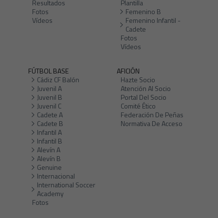
Resultados
Plantilla
Fotos
Femenino B
Vídeos
Femenino Infantil -
Cadete
Fotos
Vídeos
FÚTBOL BASE
AFICIÓN
Cádiz CF Balón
Hazte Socio
Juvenil A
Atención Al Socio
Juvenil B
Portal Del Socio
Juvenil C
Comité Ético
Cadete A
Federación De Peñas
Cadete B
Normativa De Acceso
Infantil A
Infantil B
Alevín A
Alevín B
Genuine
Internacional
International Soccer
Academy
Fotos