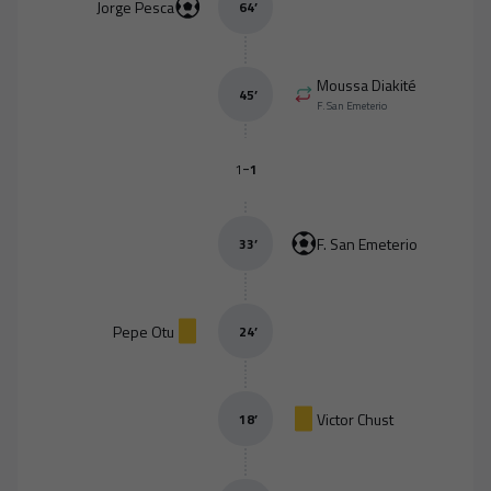
Jorge Pesca
64
’
Moussa Diakité
45
’
F. San Emeterio
-
1
1
F. San Emeterio
33
’
Pepe Otu
24
’
Victor Chust
18
’