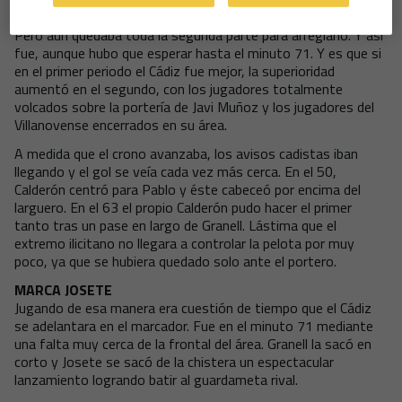
eso les llevó al descanso con el marcador inicial: 0-0.
Pero aún quedaba toda la segunda parte para arreglarlo. Y así
fue, aunque hubo que esperar hasta el minuto 71. Y es que si
en el primer periodo el Cádiz fue mejor, la superioridad
aumentó en el segundo, con los jugadores totalmente
volcados sobre la portería de Javi Muñoz y los jugadores del
Villanovense encerrados en su área.
A medida que el crono avanzaba, los avisos cadistas iban
llegando y el gol se veía cada vez más cerca. En el 50,
Calderón centró para Pablo y éste cabeceó por encima del
larguero. En el 63 el propio Calderón pudo hacer el primer
tanto tras un pase en largo de Granell. Lástima que el
extremo ilicitano no llegara a controlar la pelota por muy
poco, ya que se hubiera quedado solo ante el portero.
MARCA JOSETE
Jugando de esa manera era cuestión de tiempo que el Cádiz
se adelantara en el marcador. Fue en el minuto 71 mediante
una falta muy cerca de la frontal del área. Granell la sacó en
corto y Josete se sacó de la chistera un espectacular
lanzamiento logrando batir al guardameta rival.