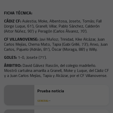
FICHA TÉCNICA:
CÁDIZ CF:
Aulestia; Moke, Albentosa, Josete, Tomás; Fall
(Jorge Luque, 61’), Granell; Villar, Pablo Sánchez, Calderón
(Aitor Núñez, 90’) y Peragón (Carlos Álvarez, 70’).
CF VILLANOVENSE:
Javi Muñoz; Trinidad, Kike Alcázar, Juan
Carlos Mejías, Chema Mato, Tapia (Gabi Grillé, 73’); Anxo, Juan
Carlos, Pajuelo (Adrián, 81’), Óscar (Moraga, 88’) y Willy.
GOLES:
1-0, Josete (71’).
ÁRBITRO:
David Gálvez Rascón, del colegio madrileño.
Mostró cartulina amarilla a Granell, Moke y Luque, del Cádiz CF
y a Juan Carlos Mejías, Tapia y Alcázar, por el CF Villanovense.
Prueba noticia
GENERAL