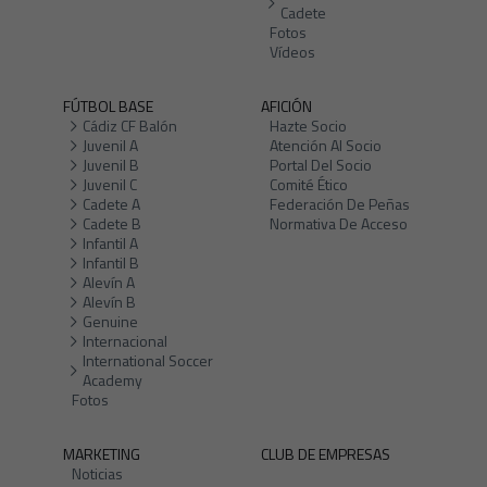
Cadete
Fotos
Vídeos
FÚTBOL BASE
AFICIÓN
Cádiz CF Balón
Hazte Socio
Juvenil A
Atención Al Socio
Juvenil B
Portal Del Socio
Juvenil C
Comité Ético
Cadete A
Federación De Peñas
Cadete B
Normativa De Acceso
Infantil A
Infantil B
Alevín A
Alevín B
Genuine
Internacional
International Soccer
Academy
Fotos
MARKETING
CLUB DE EMPRESAS
Noticias