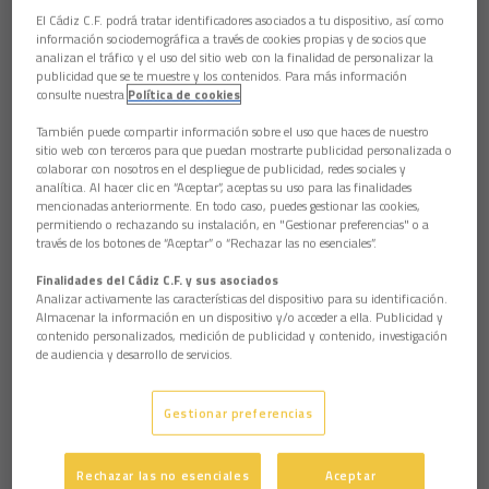
Fue el conjunto amarillo el que comenzó dominando en los
El Cádiz C.F. podrá tratar identificadores asociados a tu dispositivo, así como
compases iniciales. Llevó la voz cantante y el peso del
información sociodemográfica a través de cookies propias y de socios que
partido, acercándose poco a poco al área defendida por Javi
analizan el tráfico y el uso del sitio web con la finalidad de personalizar la
Muñoz, aunque sin fortuna.
publicidad que se te muestre y los contenidos. Para más información
consulte nuestra
Política de cookies
El cuadro visitante, en cambio, dejaba la pelota a los amarillos
e intentaba aprovechar los contragolpes para sorprender a
También puede compartir información sobre el uso que haces de nuestro
Aulestia, aunque no con demasiado peligro.
sitio web con terceros para que puedan mostrarte publicidad personalizada o
colaborar con nosotros en el despliegue de publicidad, redes sociales y
Moke y Fall efectuaron disparos desde demasiado lejos, al
analítica. Al hacer clic en “Aceptar”, aceptas su uso para las finalidades
igual que Granell. El lanzamiento de este último fue más
mencionadas anteriormente. En todo caso, puedes gestionar las cookies,
permitiendo o rechazando su instalación, en "Gestionar preferencias" o a
envenenado, pero acabó en la grada de Fondo Norte. La
través de los botones de “Aceptar” o “Rechazar las no esenciales”.
respuesta del Villanovense estuvo en las botas de Willy, en un
tiro flojo que cruzó demasiado.
Finalidades del Cádiz C.F. y sus asociados
Analizar activamente las características del dispositivo para su identificación.
Pero si hay una jugada que pudo desnivelar el encuentro esa
Almacenar la información en un dispositivo y/o acceder a ella. Publicidad y
llegó en el minuto 27. Villar corrió por el carril derecho, centró
contenido personalizados, medición de publicidad y contenido, investigación
y el balón se paseó por el área, cayéndole finalmente en la
de audiencia y desarrollo de servicios.
banda izquierda a Calderón. Éste no se lo pensó y golpeó el
esférico, pero el portero despejó con los pies.
Gestionar preferencias
DOMINIO LOCAL
La posesión de balón y el control seguía siendo de los
amarillos, pero en los metros finales pecaron de imprecisión y
Rechazar las no esenciales
Aceptar