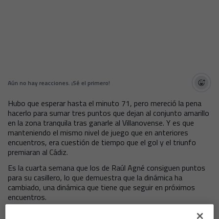
Aún no hay reacciones. ¡Sé el primero!
Hubo que esperar hasta el minuto 71, pero mereció la pena
hacerlo para sumar tres puntos que dejan al conjunto amarillo
en la zona tranquila tras ganarle al Villanovense. Y es que
manteniendo el mismo nivel de juego que en anteriores
encuentros, era cuestión de tiempo que el gol y el triunfo
premiaran al Cádiz.
Es la cuarta semana que los de Raúl Agné consiguen puntos
para su casillero, lo que demuestra que la dinámica ha
cambiado, una dinámica que tiene que seguir en próximos
encuentros.
PRIMERA PARTE