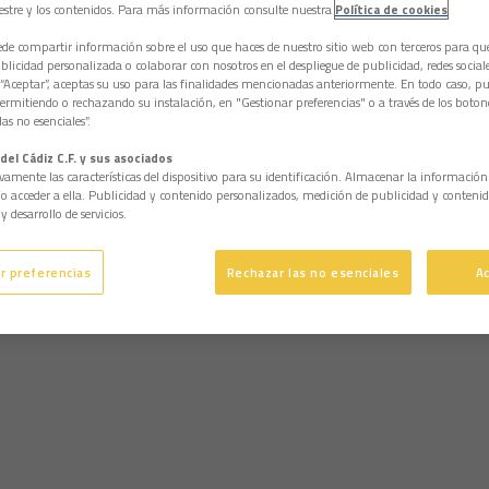
estre y los contenidos. Para más información consulte nuestra
Política de cookies
e compartir información sobre el uso que haces de nuestro sitio web con terceros para q
licidad personalizada o colaborar con nosotros en el despliegue de publicidad, redes sociales
 “Aceptar”, aceptas su uso para las finalidades mencionadas anteriormente. En todo caso, pu
permitiendo o rechazando su instalación, en "Gestionar preferencias" o a través de los boton
as no esenciales”.
del Cádiz C.F. y sus asociados
vamente las características del dispositivo para su identificación. Almacenar la informació
/o acceder a ella. Publicidad y contenido personalizados, medición de publicidad y contenid
y desarrollo de servicios.
r preferencias
Rechazar las no esenciales
A