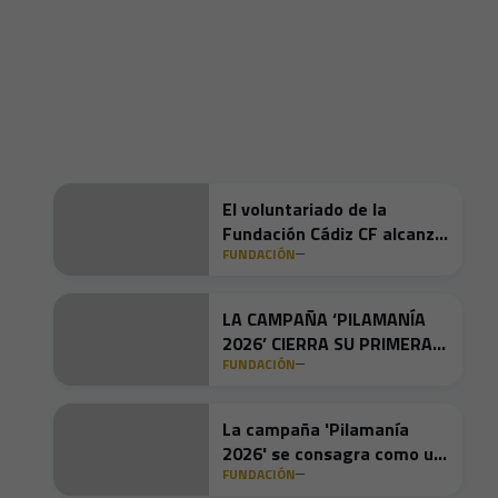
El voluntariado de la
Fundación Cádiz CF alcanza
FUNDACIÓN
la "huella de carbono cero"
gracias a Pilamanía 2026
LA CAMPAÑA ‘PILAMANÍA
2026’ CIERRA SU PRIMERA
FUNDACIÓN
ETAPA CON CASI 560 KILOS
DE PILAS RECOGIDOS Y UN
IMPACTO AMBIENTAL
La campaña 'Pilamanía
HISTÓRICO
2026' se consagra como un
FUNDACIÓN
éxito con más de 13.000