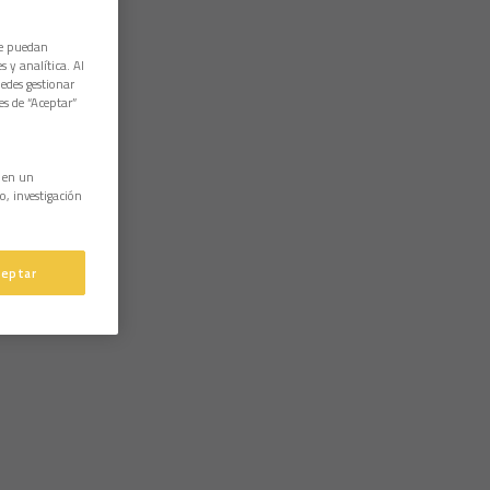
ue puedan
 y analítica. Al
edes gestionar
es de “Aceptar”
n en un
o, investigación
ceptar