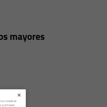
 los mayores
ica a través de
la publicidad