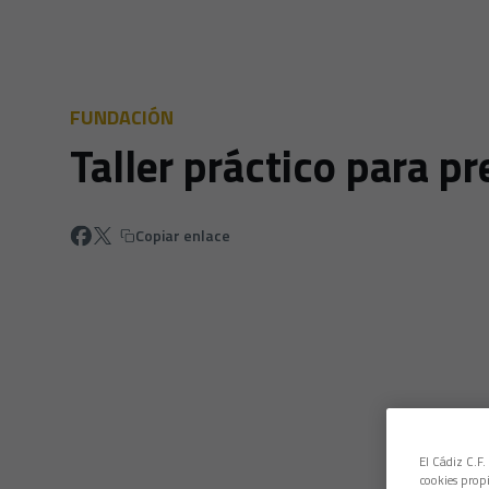
FUNDACIÓN
Taller práctico para p
Copiar enlace
El Cádiz C.F.
cookies propi