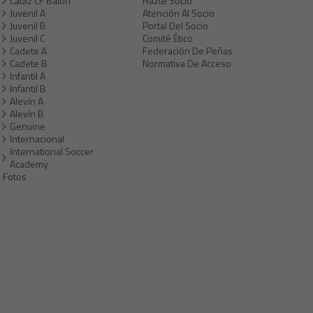
Cádiz CF Balón
Hazte Socio
Juvenil A
Atención Al Socio
Juvenil B
Portal Del Socio
Juvenil C
Comité Ético
Cadete A
Federación De Peñas
Cadete B
Normativa De Acceso
Infantil A
Infantil B
Alevín A
Alevín B
Genuine
Internacional
International Soccer
Academy
Fotos