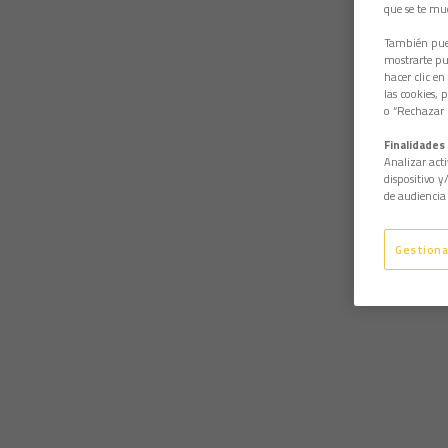
que se te mu
También pued
mostrarte pub
hacer clic en
las cookies, 
o “Rechazar l
Finalidades 
Analizar acti
dispositivo y
de audiencia 
Gestiona