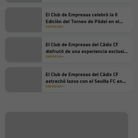
El Club de Empresas celebró la II
Edición del Torneo de Pádel en el
Club La Barrosa
EMPRESAS
El Club de Empresas del Cádiz CF
disfrutó de una experiencia exclusiva
en el Circuito de Jerez durante el
EMPRESAS
Gran Premio de España de MotoGP
El Club de Empresas del Cádiz CF
estrechó lazos con el Sevilla FC en
una jornada exclusiva de networking
EMPRESAS
y convivencia empresarial