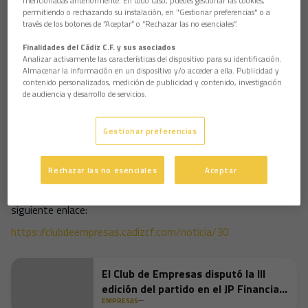
fortaleciendo vínculos en un entorno privilegiado. Como
permitiendo o rechazando su instalación, en "Gestionar preferencias" o a
colofón, la jornada continuó con un agradable encuentro de
través de los botones de “Aceptar” o “Rechazar las no esenciales”.
networking en el Pub Botánica de Conil de la Frontera, donde
los asistentes pudieron intercambiar impresiones y seguir
Finalidades del Cádiz C.F. y sus asociados
estrechando relaciones profesionales y personales en un
Analizar activamente las características del dispositivo para su identificación.
ambiente distendido.
Almacenar la información en un dispositivo y/o acceder a ella. Publicidad y
contenido personalizados, medición de publicidad y contenido, investigación
Desde el Cádiz CF queremos agradecer la participación de
de audiencia y desarrollo de servicios.
todas las empresas asistentes, así como la colaboración de
Petaca Chico, cuyo compromiso fue fundamental para el
éxito de esta iniciativa. Seguiremos trabajando para ofrecer
Gestionar preferencias
experiencias diferenciales que aporten valor a los miembros
de nuestro Club de Empresas.
Rechazar las no esenciales
Aceptar
Para revivir los mejores momentos de la jornada a través del
vídeo y la galería de imágenes del evento, puedes acceder al
siguiente enlace:
https://clubdeempresas.cadizcf.com/noticia/30
El Club de Empresas disputó la III
edición del partido en el JP Financial
Estadio
EMPRESAS