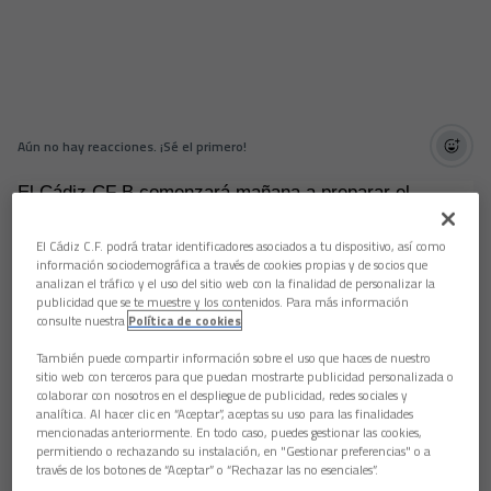
Aún no hay reacciones. ¡Sé el primero!
El Cádiz CF B comenzará mañana a preparar el
encuentro contra el CD Coria, que se jugará este
sábado a las 19 horas en el estadio municipal La Isla.
El Cádiz C.F. podrá tratar identificadores asociados a tu dispositivo, así como
El filial amarillo entrenará durante toda la semana en
información sociodemográfica a través de cookies propias y de socios que
césped artificial y natural.
analizan el tráfico y el uso del sitio web con la finalidad de personalizar la
publicidad que se te muestre y los contenidos. Para más información
Lunes: descanso.
consulte nuestra
Política de cookies
Martes a viernes: entrenamiento en la ciudad deportiva
También puede compartir información sobre el uso que haces de nuestro
sitio web con terceros para que puedan mostrarte publicidad personalizada o
a las 10.30 horas.
colaborar con nosotros en el despliegue de publicidad, redes sociales y
analítica. Al hacer clic en “Aceptar”, aceptas su uso para las finalidades
Sábado: 29ª jornada de liga: CD Coria - Cádiz CF B a
mencionadas anteriormente. En todo caso, puedes gestionar las cookies,
las 19:00 horas.
permitiendo o rechazando su instalación, en "Gestionar preferencias" o a
través de los botones de “Aceptar” o “Rechazar las no esenciales”.
Domingo: entrenamiento en la ciudad deportiva a las