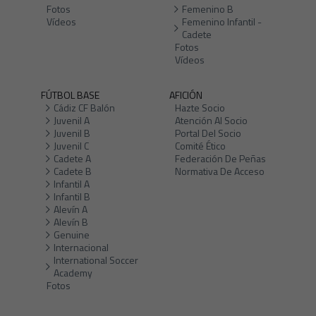
Fotos
Femenino B
Vídeos
Femenino Infantil -
Cadete
Fotos
Vídeos
FÚTBOL BASE
AFICIÓN
Cádiz CF Balón
Hazte Socio
Juvenil A
Atención Al Socio
Juvenil B
Portal Del Socio
Juvenil C
Comité Ético
Cadete A
Federación De Peñas
Cadete B
Normativa De Acceso
Infantil A
Infantil B
Alevín A
Alevín B
Genuine
Internacional
International Soccer
Academy
Fotos