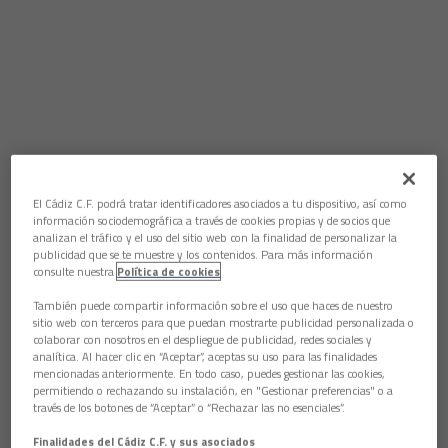
Aún no hay reacciones. ¡Sé el primero!
El Cádiz C.F. podrá tratar identificadores asociados a tu dispositivo, así como
información sociodemográfica a través de cookies propias y de socios que
El Cádiz Club de Fútbol quiere mostrar su más sentido
analizan el tráfico y el uso del sitio web con la finalidad de personalizar la
pésame a la familia de Juan Carmelo García, recientemente
publicidad que se te muestre y los contenidos. Para más información
consulte nuestra
Política de cookies
fallecido. El club cadista quiere unirse así al dolor por la pérdida
de este cadista, colaborador del Centenario del Cádiz CF y uno
También puede compartir información sobre el uso que haces de nuestro
de los diseñadores del sello de Correos que se editó para la
sitio web con terceros para que puedan mostrarte publicidad personalizada o
mencionada efeméride.
colaborar con nosotros en el despliegue de publicidad, redes sociales y
analítica. Al hacer clic en “Aceptar”, aceptas su uso para las finalidades
mencionadas anteriormente. En todo caso, puedes gestionar las cookies,
permitiendo o rechazando su instalación, en "Gestionar preferencias" o a
Prueba noticia
través de los botones de “Aceptar” o “Rechazar las no esenciales”.
GENERAL
Finalidades del Cádiz C.F. y sus asociados