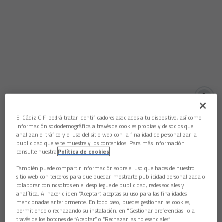
Aún no hay reacciones. ¡Sé el primero!
Los jugadores Alberto Perea y José Ángel Carrillo pasaron por
El Cádiz C.F. podrá tratar identificadores asociados a tu dispositivo, así como
la zona mixta del Carlos Belmonte tras el empate entre el
información sociodemográfica a través de cookies propias y de socios que
analizan el tráfico y el uso del sitio web con la finalidad de personalizar la
equipo amarillo y el conjunto local.
publicidad que se te muestre y los contenidos. Para más información
Perea resumió el encuentro afirmando que “sabemos que
consulte nuestra
Política de cookies
faltan pocos partidos y los de atrás nos están apretando.
También puede compartir información sobre el uso que haces de nuestro
Sumamos un punto, pero para estar arriba tenemos que
sitio web con terceros para que puedan mostrarte publicidad personalizada o
volver a sumar de tres en tres”. En la misma línea agregó que
colaborar con nosotros en el despliegue de publicidad, redes sociales y
“todo está en los mismos puntos y aquí hemos ido a por la
analítica. Al hacer clic en “Aceptar”, aceptas su uso para las finalidades
victoria”.
mencionadas anteriormente. En todo caso, puedes gestionar las cookies,
permitiendo o rechazando su instalación, en "Gestionar preferencias" o a
Por otro lado, Carrillo fue claro al manifestar que “el punto es
través de los botones de “Aceptar” o “Rechazar las no esenciales”.