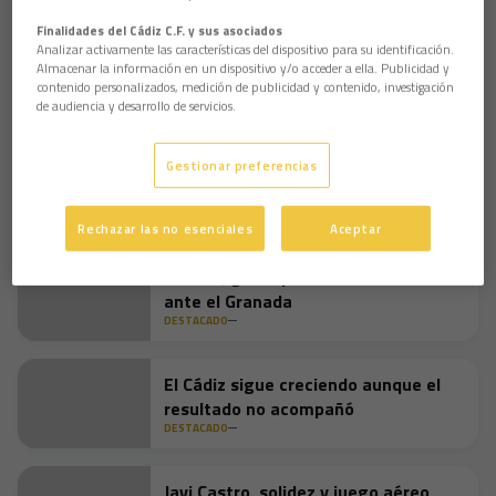
insuficiente porque hemos salido a ganar y nos llevamos otro
Finalidades del Cádiz C.F. y sus asociados
empate. No se pierde, pero el Albacete ha jugado al pelotazo
Analizar activamente las características del dispositivo para su identificación.
e intentar sacar algo y no han tenido casi ocasiones”.
Almacenar la información en un dispositivo y/o acceder a ella. Publicidad y
Además indicó que “he enviado un balón al larguero y Romera
contenido personalizados, medición de publicidad y contenido, investigación
un mano a mano, pero parece que no quiere entrar”.
de audiencia y desarrollo de servicios.
Gestionar preferencias
Juanito Mariana ya forma parte de la
Galería de Ilustres del Cádiz CF
DESTACADO
Rechazar las no esenciales
Aceptar
Solidez, goles y buenas sensaciones
ante el Granada
DESTACADO
El Cádiz sigue creciendo aunque el
resultado no acompañó
DESTACADO
Javi Castro, solidez y juego aéreo