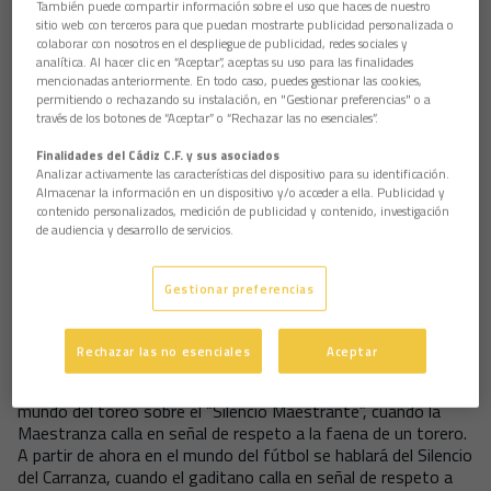
También puede compartir información sobre el uso que haces de nuestro
gritos celebrando ese gol. Pero la afición de Cádiz ha
sitio web con terceros para que puedan mostrarte publicidad personalizada o
madurado y aquí solo se piensa en bienes terrenales y no
colaborar con nosotros en el despliegue de publicidad, redes sociales y
galácticos. Incluso los que no han madurado han entendido
analítica. Al hacer clic en “Aceptar”, aceptas su uso para las finalidades
muy bien la vergüenza que supone celebrar un tanto
mencionadas anteriormente. En todo caso, puedes gestionar las cookies,
permitiendo o rechazando su instalación, en "Gestionar preferencias" o a
merengue siendo gaditano y optaron por el sonido del
través de los botones de “Aceptar” o “Rechazar las no esenciales”.
silencio. Posiblemente en Cádiz sigue habiendo aficionados al
Real Madrid, pero el domingo era cuestión de orgullo. Querían
Finalidades del Cádiz C.F. y sus asociados
como mínimo un 1-0, y después toda la suerte del mundo al
Analizar activamente las características del dispositivo para su identificación.
Madrid, hasta la segunda vuelta, por supuesto. Estoy
Almacenar la información en un dispositivo y/o acceder a ella. Publicidad y
completamente seguro que Carranza será de los pocos,
contenido personalizados, medición de publicidad y contenido, investigación
de audiencia y desarrollo de servicios.
pocos estadios donde el Real Madrid juegue auténticamente
fuera de casa. En Fondo Sur había cuatro japoneses que dudo
mucho que acudieran al Carranza a ver las evoluciones de Raúl
Gestionar preferencias
López o Varela, pero que cuando marcó el Madrid se quedaron
en sus asientos, como pegados con Loctite, y debieron
pensar; “用製品取扱店のご紹介から、ご商談手配までお
Rechazar las no esenciales
Aceptar
手”, que traducido resulta “como yo grite aquí no vuelvo a
Tokio, por la gloria de Buda”. Mucho se ha hablado en el
mundo del toreo sobre el “Silencio Maestrante”, cuando la
Maestranza calla en señal de respeto a la faena de un torero.
A partir de ahora en el mundo del fútbol se hablará del Silencio
del Carranza, cuando el gaditano calla en señal de respeto a