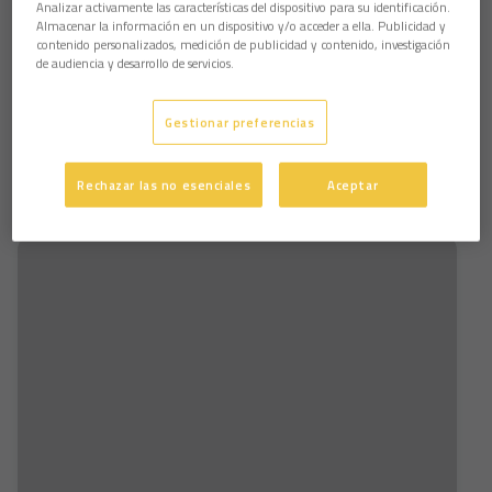
Analizar activamente las características del dispositivo para su identificación.
la provincia estando formada en la actualidad por 32
Almacenar la información en un dispositivo y/o acceder a ella. Publicidad y
entidades miembros repartidas por la orografía gaditana y
contenido personalizados, medición de publicidad y contenido, investigación
que principalmente atienden a personas con discapacidad
de audiencia y desarrollo de servicios.
física dependiendo su idiosincrasia.
Más información pinchando
aquí.
Gestionar preferencias
Rechazar las no esenciales
Aceptar