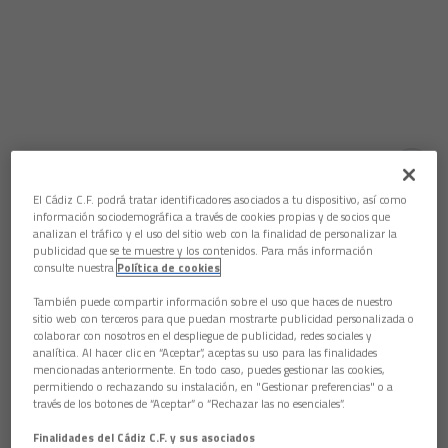
Aún no hay reacciones. ¡Sé el primero!
El Cádiz C.F. podrá tratar identificadores asociados a tu dispositivo, así como
La Fundación Cádiz CF ha renovado el convenio de
información sociodemográfica a través de cookies propias y de socios que
colaboración con
Fegadi COCEMFE
(Federación Gaditana de
analizan el tráfico y el uso del sitio web con la finalidad de personalizar la
Personas con Discapacidad Física y/u orgánica) en la Sala
publicidad que se te muestre y los contenidos. Para más información
Carranza del Estadio Nuevo Mirandilla.
consulte nuestra
Política de cookies
En el acto de firma han estado el gerente de la Fundación y
También puede compartir información sobre el uso que haces de nuestro
sitio web con terceros para que puedan mostrarte publicidad personalizada o
adjunto a la presidencia del Cádiz CF,
José Mata
, y el
colaborar con nosotros en el despliegue de publicidad, redes sociales y
presidente de Fegadi,
Francisco José Márquez.
analítica. Al hacer clic en “Aceptar”, aceptas su uso para las finalidades
mencionadas anteriormente. En todo caso, puedes gestionar las cookies,
Cabe recordar que Fegadi otorgó, el pasado mes de
permitiendo o rechazando su instalación, en "Gestionar preferencias" o a
noviembre en Rota, el
Premio a la Responsabilidad Social
través de los botones de “Aceptar” o “Rechazar las no esenciales”.
Corporativa
al Cádiz CF.
Finalidades del Cádiz C.F. y sus asociados
FEGADI COCEMFE
ha fomentado el asociacionismo en toda