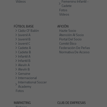
Vídeos
Femenino Infantil -
Cadete
Fotos
Vídeos
FÚTBOL BASE
AFICIÓN
Cádiz CF Balón
Hazte Socio
Juvenil A
Atención Al Socio
Juvenil B
Portal Del Socio
Juvenil C
Comité Ético
Cadete A
Federación De Peñas
Cadete B
Normativa De Acceso
Infantil A
Infantil B
Alevín A
Alevín B
Genuine
Internacional
International Soccer
Academy
Fotos
MARKETING
CLUB DE EMPRESAS
Noticias