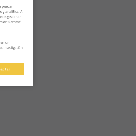
ue puedan
 y analítica. Al
edes gestionar
es de “Aceptar”
n en un
o, investigación
ceptar