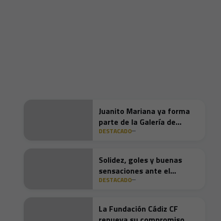
Juanito Mariana ya forma
parte de la Galería de
DESTACADO
Ilustres del Cádiz CF
Solidez, goles y buenas
sensaciones ante el
DESTACADO
Granada
La Fundación Cádiz CF
renueva su compromiso