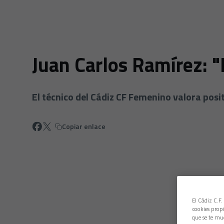
Juan Carlos Ramírez: 
El técnico del Cádiz CF Femenino valora posi
Copiar enlace
El Cádiz C.F.
cookies propi
que se te mu