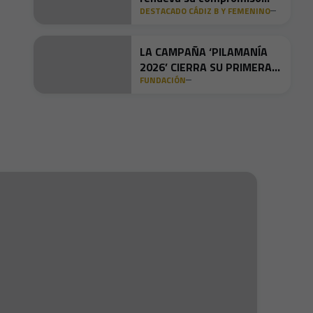
DESTACADO CÁDIZ B Y FEMENINO
social con la renovación de
alianzas junto a Alfil
Invidente y Nuevo Futuro
LA CAMPAÑA ‘PILAMANÍA
2026’ CIERRA SU PRIMERA
FUNDACIÓN
ETAPA CON CASI 560 KILOS
DE PILAS RECOGIDOS Y UN
IMPACTO AMBIENTAL
HISTÓRICO