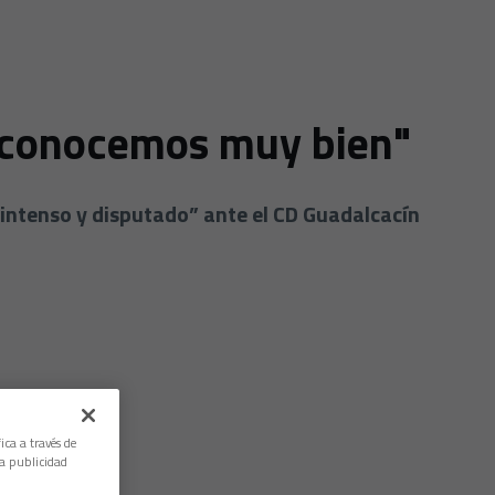
e conocemos muy bien"
“intenso y disputado” ante el CD Guadalcacín
ica a través de
la publicidad