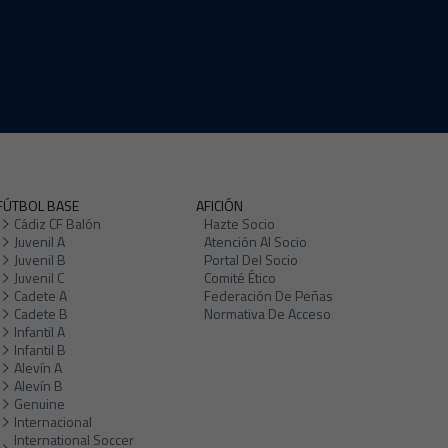
FÚTBOL BASE
AFICIÓN
Cádiz CF Balón
Hazte Socio
Juvenil A
Atención Al Socio
Juvenil B
Portal Del Socio
Juvenil C
Comité Ético
Cadete A
Federación De Peñas
Cadete B
Normativa De Acceso
Infantil A
Infantil B
Alevín A
Alevín B
Genuine
Internacional
International Soccer