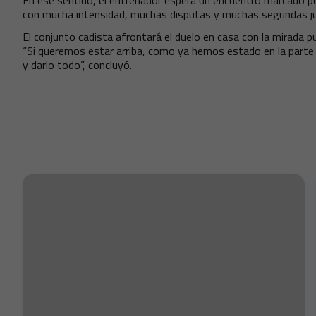
En ese sentido, el entrenador espera un encuentro marcado por
con mucha intensidad, muchas disputas y muchas segundas ju
El conjunto cadista afrontará el duelo en casa con la mirada pu
“Si queremos estar arriba, como ya hemos estado en la parte s
y darlo todo”, concluyó.