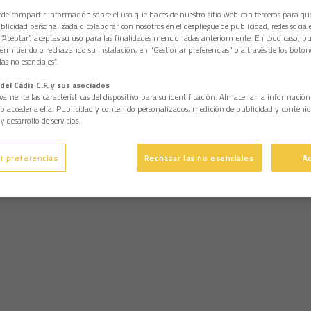
e compartir información sobre el uso que haces de nuestro sitio web con terceros para q
licidad personalizada o colaborar con nosotros en el despliegue de publicidad, redes sociales
 “Aceptar”, aceptas su uso para las finalidades mencionadas anteriormente. En todo caso, pu
permitiendo o rechazando su instalación, en "Gestionar preferencias" o a través de los boton
as no esenciales”.
del Cádiz C.F. y sus asociados
vamente las características del dispositivo para su identificación. Almacenar la informació
/o acceder a ella. Publicidad y contenido personalizados, medición de publicidad y contenid
y desarrollo de servicios.
r preferencias
Rechazar las no esenciales
A