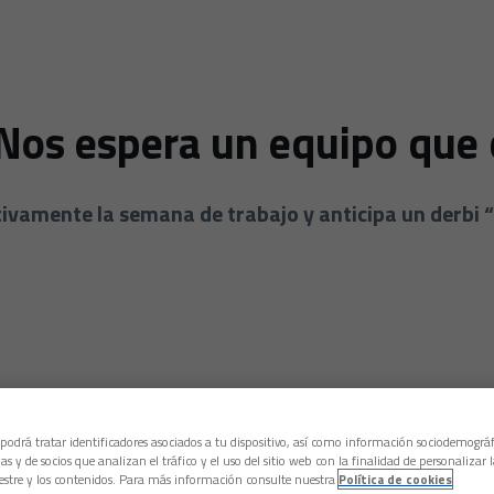
"Nos espera un equipo qu
tivamente la semana de trabajo y anticipa un derbi 
 podrá tratar identificadores asociados a tu dispositivo, así como información sociodemográf
as y de socios que analizan el tráfico y el uso del sitio web con la finalidad de personalizar 
estre y los contenidos. Para más información consulte nuestra
Política de cookies