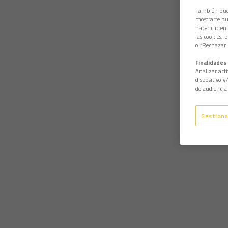
También pued
mostrarte pub
hacer clic en
las cookies, 
o “Rechazar l
Finalidades 
Analizar acti
dispositivo y
de audiencia 
Gestiona