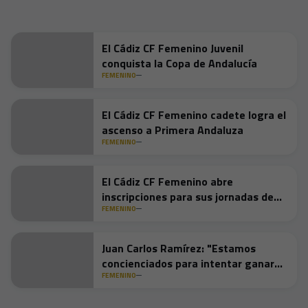
El Cádiz CF Femenino Juvenil
conquista la Copa de Andalucía
FEMENINO
El Cádiz CF Femenino cadete logra el
ascenso a Primera Andaluza
FEMENINO
El Cádiz CF Femenino abre
inscripciones para sus jornadas de
captación
FEMENINO
Juan Carlos Ramírez: "Estamos
concienciados para intentar ganar
nuestro partido"
FEMENINO