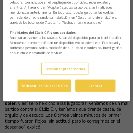
dificultades. “
Hemos estado muy limitados con las
colaborar con nosotros en el despliegue de publicidad, redes sociales y
analítica. Al hacer clic en “Aceptar”, aceptas su uso para las finalidades
lesiones
, con dos jugadoras que han tenido que salir en la
mencionadas anteriormente. En todo caso, puedes gestionar las cookies,
primera parte, y aun así el equipo ha dado la cara”.
permitiendo o rechazando su instalación, en "Gestionar preferencias" o a
través de los botones de “Aceptar” o “Rechazar las no esenciales”.
El técnico reconoció, sin embargo, que el sabor final fue
amargo: “
Te vas con esa sensación de derrota, porque
Finalidades del Cádiz C.F. y sus asociados
ganas 3-1 y en dos córners te empatan
. Terminas con esa
Analizar activamente las características del dispositivo para su identificación.
mala sensación, aunque el equipo lo ha dado todo”.
Almacenar la información en un dispositivo y/o acceder a ella. Publicidad y
contenido personalizados, medición de publicidad y contenido, investigación
Ramírez explicó que el partido comenzó cuesta arriba, con el
de audiencia y desarrollo de servicios.
Sevilla adelantándose pronto en el marcador. “
Luego
empatamos y en la segunda parte salimos mucho más
animadas. Cuando llegaron nuestros dos goles, el equipo
Gestionar preferencias
estaba arriba, con confianza, pero esos dos balones
parados nos penalizaron
”, analizó.
Rechazar las no esenciales
Aceptar
El entrenador también quiso poner en valor la reacción del
grupo tras una semana complicada. “
Esto nos tenía que
doler
, y así se lo he dicho a las jugadoras. Veníamos de un mal
partido contra el Cádiz C, y teníamos que tirar de casta, de
orgullo y de escudo. Los últimos veinte minutos del primer
tiempo fueron flojos, sin actitud, pero lo corregimos en el
descanso”, explicó.