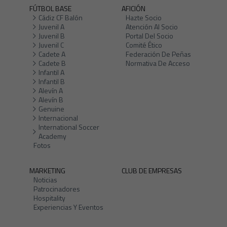
FÚTBOL BASE
AFICIÓN
Cádiz CF Balón
Hazte Socio
Juvenil A
Atención Al Socio
Juvenil B
Portal Del Socio
Juvenil C
Comité Ético
Cadete A
Federación De Peñas
Cadete B
Normativa De Acceso
Infantil A
Infantil B
Alevín A
Alevín B
Genuine
Internacional
International Soccer
Academy
Fotos
MARKETING
CLUB DE EMPRESAS
Noticias
Patrocinadores
Hospitality
Experiencias Y Eventos