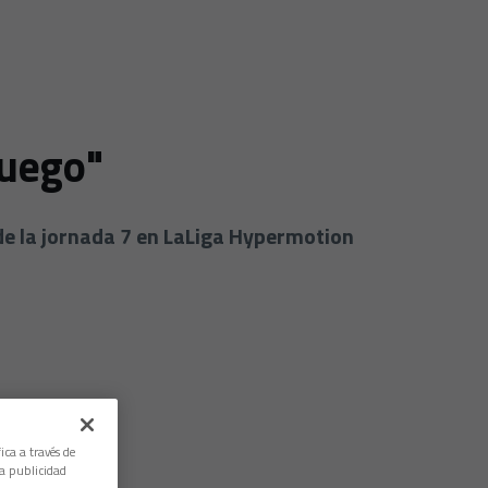
juego"
de la jornada 7 en LaLiga Hypermotion
ica a través de
la publicidad