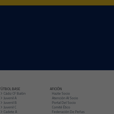
FÚTBOL BASE
AFICIÓN
Cádiz CF Balón
Hazte Socio
Juvenil A
Atención Al Socio
Juvenil B
Portal Del Socio
Juvenil C
Comité Ético
Cadete A
Federación De Peñas