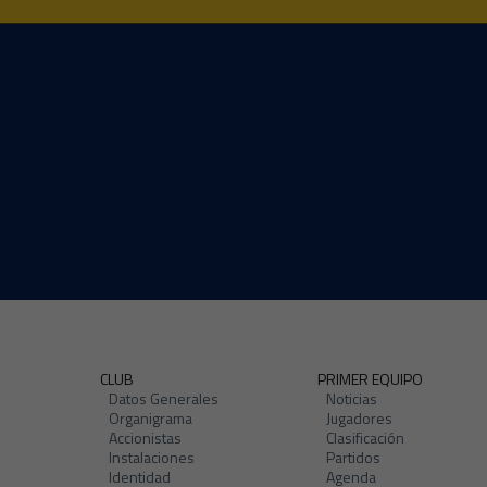
CLUB
PRIMER EQUIPO
Datos Generales
Noticias
Organigrama
Jugadores
Accionistas
Clasificación
Instalaciones
Partidos
Identidad
Agenda