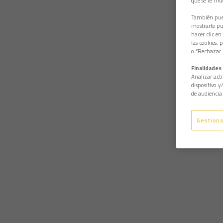
que se te mu
También pued
mostrarte pub
hacer clic en
las cookies, 
o “Rechazar l
Finalidades 
Analizar acti
dispositivo y
de audiencia 
Gestiona