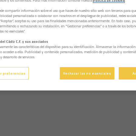
estre y los contenidos. Para más información consulte nuestra
Política de cookies
e compartir información sobre el uso que haces de nuestro sitio web con terceros para q
licidad personalizada o colaborar con nosotros en el despliegue de publicidad, redes sociales
 “Aceptar”, aceptas su uso para las finalidades mencionadas anteriormente. En todo caso, pu
permitiendo o rechazando su instalación, en "Gestionar preferencias" o a través de los boton
as no esenciales”.
del Cádiz C.F. y sus asociados
vamente las características del dispositivo para su identificación. Almacenar la informació
/o acceder a ella. Publicidad y contenido personalizados, medición de publicidad y contenid
y desarrollo de servicios.
r preferencias
Rechazar las no esenciales
A