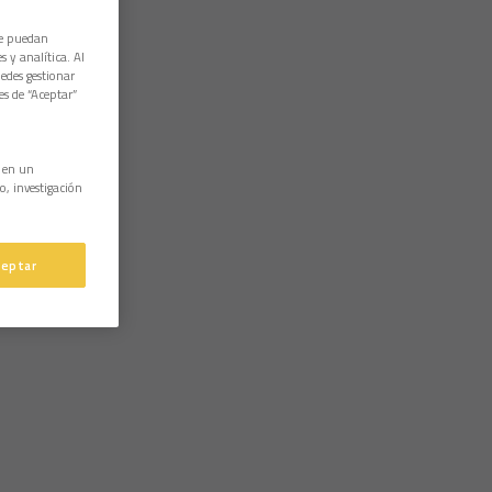
ue puedan
 y analítica. Al
edes gestionar
es de “Aceptar”
n en un
o, investigación
ceptar