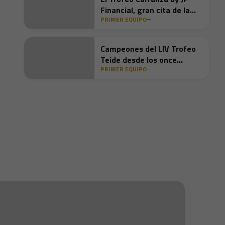
Financial, gran cita de la
PRIMER EQUIPO
cuarta semana de
pretemporada
Campeones del LIV Trofeo
Teide desde los once
PRIMER EQUIPO
metros