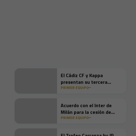
El Cádiz CF y Kappa
presentan su tercera
PRIMER EQUIPO
equipación 2026/27: la
arena que nos forja
Acuerdo con el Inter de
Milán para la cesión de
PRIMER EQUIPO
Dilan Zárate
El Trofeo Carranza by JP