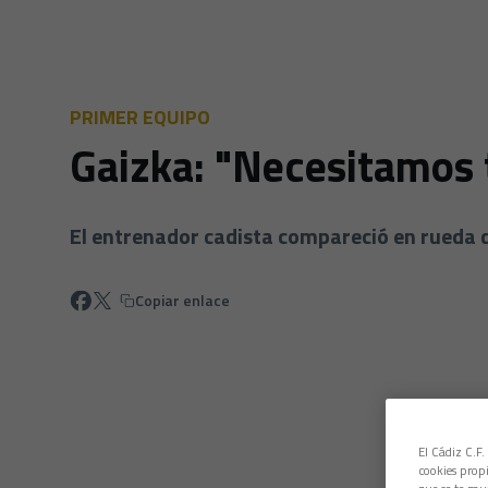
PRIMER EQUIPO
Gaizka: "Necesitamos t
El entrenador cadista compareció en rueda d
Copiar enlace
El Cádiz C.F.
cookies propi