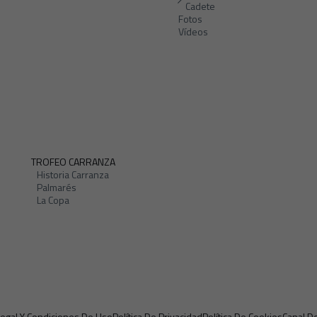
Cadete
Fotos
Vídeos
TROFEO CARRANZA
Historia Carranza
Palmarés
La Copa
Legal Y Condiciones De Uso
Política De Privacidad
Política De Cookies
Canal D