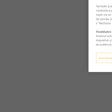
También pued
mostrarte pub
hacer clic en
las cookies, 
o “Rechazar l
Finalidades 
Analizar acti
dispositivo y
de audiencia 
Gestiona