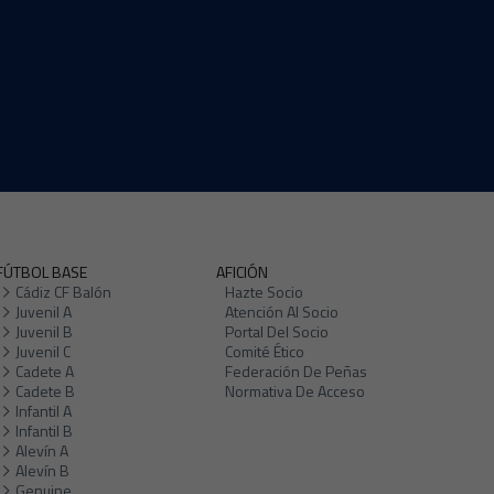
FÚTBOL BASE
AFICIÓN
Cádiz CF Balón
Hazte Socio
Juvenil A
Atención Al Socio
Juvenil B
Portal Del Socio
Juvenil C
Comité Ético
Cadete A
Federación De Peñas
Cadete B
Normativa De Acceso
Infantil A
Infantil B
Alevín A
Alevín B
Genuine