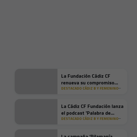
La Fundación Cádiz CF
renueva su compromiso
DESTACADO CÁDIZ B Y FEMENINO
social con la renovación de
alianzas junto a Alfil
Invidente y Nuevo Futuro
La Cádiz CF Fundación lanza
el podcast 'Palabra de
DESTACADO CÁDIZ B Y FEMENINO
Mujer' dentro de 'Ese Cádiz
a leer'
La campaña ‘Pilamanía