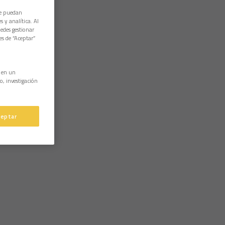
ue puedan
 y analítica. Al
edes gestionar
es de “Aceptar”
n en un
o, investigación
ceptar