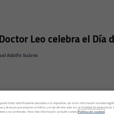
Doctor Leo celebra el Día d
ipal Adolfo Suárez
 podrá tratar identificadores asociados a tu dispositivo, así como información sociodemográf
as y de socios que analizan el tráfico y el uso del sitio web con la finalidad de personalizar 
estre y los contenidos. Para más información consulte nuestra
Política de cookies