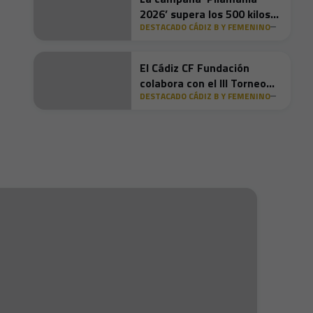
2026’ supera los 500 kilos
DESTACADO CÁDIZ B Y FEMENINO
recogidos en su tercera
semana
El Cádiz CF Fundación
colabora con el III Torneo
DESTACADO CÁDIZ B Y FEMENINO
Solidario de Pádel de San
Fernando para garantizar
que ningún niño se quede
sin juguetes