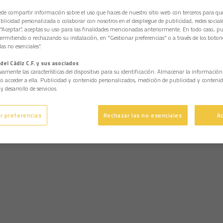
e compartir información sobre el uso que haces de nuestro sitio web con terceros para q
licidad personalizada o colaborar con nosotros en el despliegue de publicidad, redes sociales
 “Aceptar”, aceptas su uso para las finalidades mencionadas anteriormente. En todo caso, pu
permitiendo o rechazando su instalación, en "Gestionar preferencias" o a través de los boton
as no esenciales”.
del Cádiz C.F. y sus asociados
vamente las características del dispositivo para su identificación. Almacenar la informació
/o acceder a ella. Publicidad y contenido personalizados, medición de publicidad y contenid
y desarrollo de servicios.
r preferencias
Rechazar las no esenciales
A