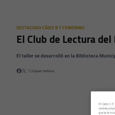
DESTACADO CÁDIZ B Y FEMENINO
El Club de Lectura del 
El taller se desarrolló en la Biblioteca Munic
Copiar enlace
El Cádiz C.F.
cookies propi
que se te mu