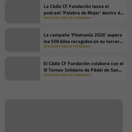
La Cádiz CF Fundación lanza el
podcast 'Palabra de Mujer' dentro de
'Ese Cádiz a leer'
DESTACADO CÁDIZ B Y FEMENINO
La campaña ‘Pilamanía 2026’ supera
los 500 kilos recogidos en su tercera
semana
DESTACADO CÁDIZ B Y FEMENINO
El Cádiz CF Fundación colabora con el
III Torneo Solidario de Pádel de San
Fernando para garantizar que ningún
DESTACADO CÁDIZ B Y FEMENINO
niño se quede sin juguetes