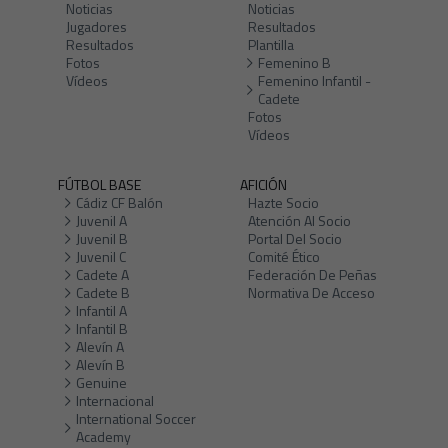
Noticias
Noticias
Jugadores
Resultados
Resultados
Plantilla
Fotos
Femenino B
Vídeos
Femenino Infantil -
Cadete
Fotos
Vídeos
FÚTBOL BASE
AFICIÓN
Cádiz CF Balón
Hazte Socio
Juvenil A
Atención Al Socio
Juvenil B
Portal Del Socio
Juvenil C
Comité Ético
Cadete A
Federación De Peñas
Cadete B
Normativa De Acceso
Infantil A
Infantil B
Alevín A
Alevín B
Genuine
Internacional
International Soccer
Academy