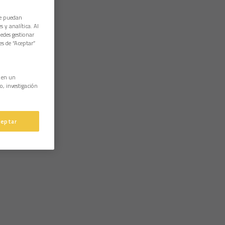
ue puedan
 y analítica. Al
edes gestionar
es de “Aceptar”
n en un
o, investigación
ceptar