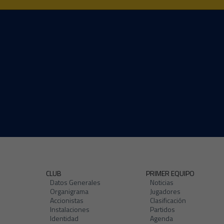
CLUB
PRIMER EQUIPO
Datos Generales
Noticias
Organigrama
Jugadores
Accionistas
Clasificación
Instalaciones
Partidos
Identidad
Agenda