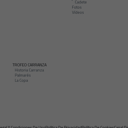
Cadete
Fotos
Vídeos
TROFEO CARRANZA
Historia Carranza
Palmarés
La Copa
Legal Y Condiciones De Uso
Política De Privacidad
Política De Cookies
Canal D