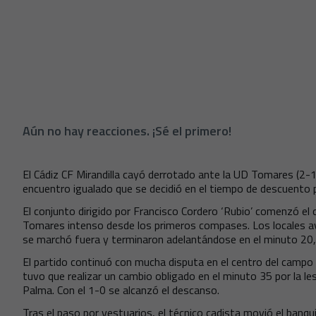
Aún no hay reacciones. ¡Sé el primero!
El Cádiz CF Mirandilla cayó derrotado ante la UD Tomares (2-1
encuentro igualado que se decidió en el tiempo de descuento pese
El conjunto dirigido por Francisco Cordero ‘Rubio’ comenzó e
Tomares intenso desde los primeros compases. Los locales av
se marchó fuera y terminaron adelantándose en el minuto 20, 
El partido continuó con mucha disputa en el centro del campo 
tuvo que realizar un cambio obligado en el minuto 35 por la le
Palma. Con el 1-0 se alcanzó el descanso.
Tras el paso por vestuarios, el técnico cadista movió el banq