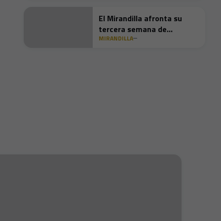
El Mirandilla afronta su
tercera semana de
MIRANDILLA
pretemporada con sus
primeros amistosos