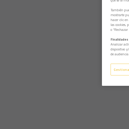
que se te mu
También pued
mostrarte pub
hacer clic en
las cookies, 
o “Rechazar l
Finalidades 
Analizar acti
dispositivo y
de audiencia 
Gestiona