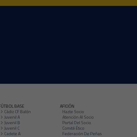
FÚTBOL BASE
AFICIÓN
Cádiz CF Balón
Hazte Socio
Juvenil A
Atención Al Socio
Juvenil B
Portal Del Socio
Juvenil C
Comité Ético
Cadete A
Federación De Peñas