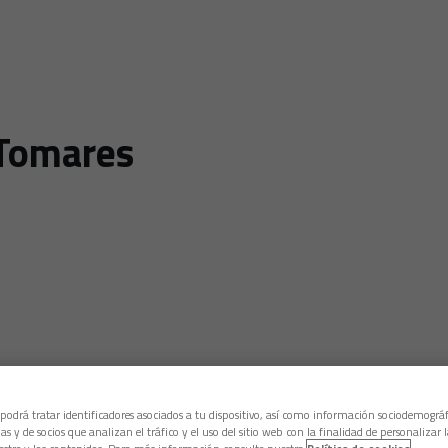
 Tomares
 podrá tratar identificadores asociados a tu dispositivo, así como información sociodemográf
as y de socios que analizan el tráfico y el uso del sitio web con la finalidad de personalizar 