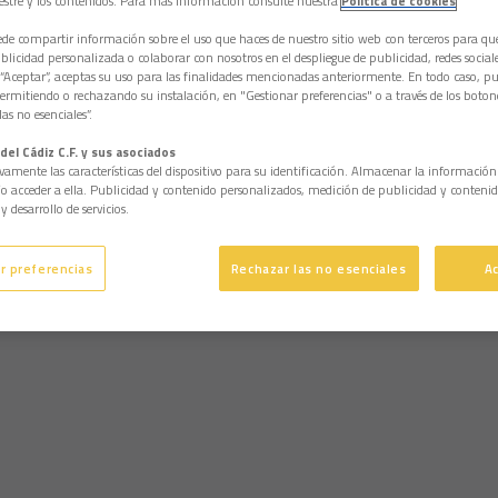
estre y los contenidos. Para más información consulte nuestra
Política de cookies
e compartir información sobre el uso que haces de nuestro sitio web con terceros para q
licidad personalizada o colaborar con nosotros en el despliegue de publicidad, redes sociales
 “Aceptar”, aceptas su uso para las finalidades mencionadas anteriormente. En todo caso, pu
permitiendo o rechazando su instalación, en "Gestionar preferencias" o a través de los boton
as no esenciales”.
del Cádiz C.F. y sus asociados
vamente las características del dispositivo para su identificación. Almacenar la informació
/o acceder a ella. Publicidad y contenido personalizados, medición de publicidad y contenid
y desarrollo de servicios.
r preferencias
Rechazar las no esenciales
A