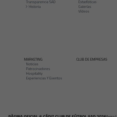
Transparencia SAD
Estadísticas
Historia
Galerías
Vídeos
MARKETING
CLUB DE EMPRESAS
Noticias
Patrocinadores
Hospitality
Experiencias Y Eventos
PÀGINA OFICIAL © CÁDIZ CLUB DE FÚTBOL SAD 2026
Aviso 