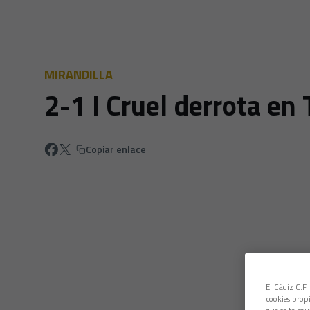
MIRANDILLA
2-1 I Cruel derrota en
Copiar enlace
El Cádiz C.F.
cookies propi