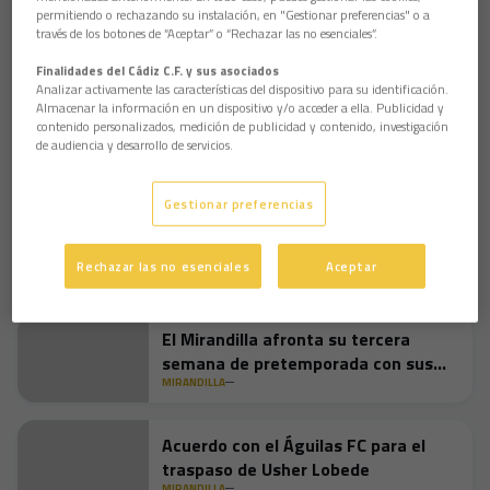
experiencia nos ha podido”, lamentó.
permitiendo o rechazando su instalación, en "Gestionar preferencias" o a
través de los botones de “Aceptar” o “Rechazar las no esenciales”.
Aun así, Rubio quiso poner en valor el esfuerzo de sus
futbolistas y el trabajo de cantera realizado durante toda la
Finalidades del Cádiz C.F. y sus asociados
temporada. “Honor a estos chavales porque el trabajo que se
Analizar activamente las características del dispositivo para su identificación.
ha hecho en la cantera ha sido enorme. Han peleado hasta el
Almacenar la información en un dispositivo y/o acceder a ella. Publicidad y
final”, señaló.
contenido personalizados, medición de publicidad y contenido, investigación
de audiencia y desarrollo de servicios.
El técnico calificó la derrota como “una pena” por cómo se
desarrolló el encuentro y porque el objetivo estaba “en la
mano”, aunque insistió en que la experiencia servirá de
Gestionar preferencias
aprendizaje para el futuro. “El fútbol tiene este tipo de cosas
y seguramente nos llevamos un aprendizaje enorme que en el
Rechazar las no esenciales
Aceptar
futuro veremos reflejado en el campo”, concluyó.
El Mirandilla afronta su tercera
semana de pretemporada con sus
primeros amistosos
MIRANDILLA
Acuerdo con el Águilas FC para el
traspaso de Usher Lobede
MIRANDILLA