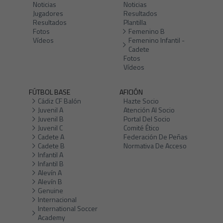
Noticias
Noticias
Jugadores
Resultados
Resultados
Plantilla
Fotos
Femenino B
Vídeos
Femenino Infantil -
Cadete
Fotos
Vídeos
FÚTBOL BASE
AFICIÓN
Cádiz CF Balón
Hazte Socio
Juvenil A
Atención Al Socio
Juvenil B
Portal Del Socio
Juvenil C
Comité Ético
Cadete A
Federación De Peñas
Cadete B
Normativa De Acceso
Infantil A
Infantil B
Alevín A
Alevín B
Genuine
Internacional
International Soccer
Academy