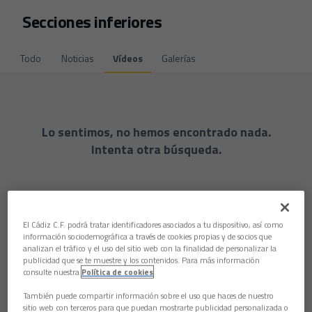
Skip to main content
Secciones inferiores
Todo
Noticias
Vídeos
Galerías
Lo sentimos, no hemos encontrado nada.
Intenta otra búsqueda.
El Cádiz C.F. podrá tratar identificadores asociados a tu dispositivo, así como
información sociodemográfica a través de cookies propias y de socios que
analizan el tráfico y el uso del sitio web con la finalidad de personalizar la
publicidad que se te muestre y los contenidos. Para más información
consulte nuestra
Política de cookies
También puede compartir información sobre el uso que haces de nuestro
sitio web con terceros para que puedan mostrarte publicidad personalizada o