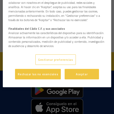
colaborar con nosotros en el despliegue de publicidad, redes sociales y
analítica. Al hacer clic en “Aceptar”, aceptas su uso para las finalidades
mencionadas anteriormente. En todo caso, puedes gestionar las cookies,
permitiendo o rechazando su instalación, en "Gestionar preferencias" o a
través de los botones de “Aceptar” o “Rechazar las no esenciales”.
Finalidades del Cádiz C.F. y sus asociados
Analizar activamente las características del dispositivo para su identificación.
Almacenar la información en un dispositivo y/o acceder a ella. Publicidad y
contenido personalizados, medición de publicidad y contenido, investigación
de audiencia y desarrollo de servicios.
Gestionar preferencias
Rechazar las no esenciales
Aceptar
DESCARGAR LA APP AHORA