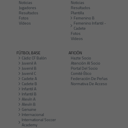
Noticias
Noticias
Jugadores
Resultados
Resultados
Plantilla
Fotos
Femenino B
Vídeos
Femenino Infantil -
Cadete
Fotos
Vídeos
FÚTBOL BASE
AFICIÓN
Cádiz CF Balón
Hazte Socio
Juvenil A
Atención Al Socio
Juvenil B
Portal Del Socio
Juvenil C
Comité Ético
Cadete A
Federación De Peñas
Cadete B
Normativa De Acceso
Infantil A
Infantil B
Alevín A
Alevín B
Genuine
Internacional
International Soccer
Academy