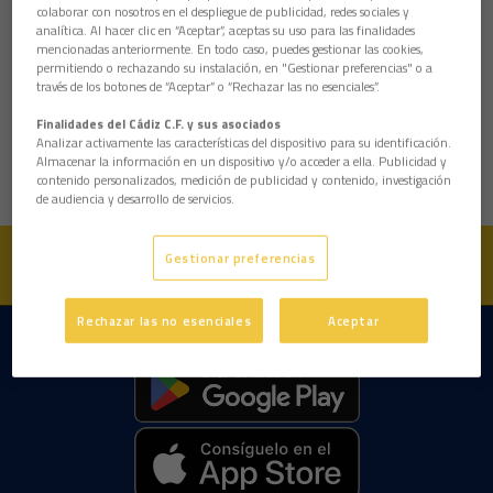
colaborar con nosotros en el despliegue de publicidad, redes sociales y
analítica. Al hacer clic en “Aceptar”, aceptas su uso para las finalidades
mencionadas anteriormente. En todo caso, puedes gestionar las cookies,
permitiendo o rechazando su instalación, en "Gestionar preferencias" o a
través de los botones de “Aceptar” o “Rechazar las no esenciales”.
Finalidades del Cádiz C.F. y sus asociados
Analizar activamente las características del dispositivo para su identificación.
Almacenar la información en un dispositivo y/o acceder a ella. Publicidad y
contenido personalizados, medición de publicidad y contenido, investigación
de audiencia y desarrollo de servicios.
Gestionar preferencias
Rechazar las no esenciales
Aceptar
DESCARGAR LA APP AHORA