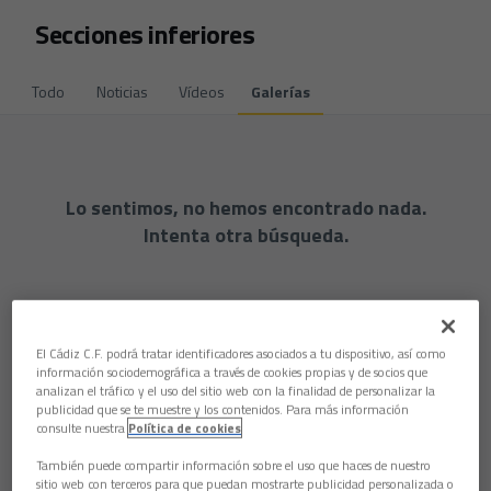
Skip to main content
Secciones inferiores
Todo
Noticias
Vídeos
Galerías
Lo sentimos, no hemos encontrado nada.
Intenta otra búsqueda.
El Cádiz C.F. podrá tratar identificadores asociados a tu dispositivo, así como
información sociodemográfica a través de cookies propias y de socios que
analizan el tráfico y el uso del sitio web con la finalidad de personalizar la
publicidad que se te muestre y los contenidos. Para más información
consulte nuestra
Política de cookies
También puede compartir información sobre el uso que haces de nuestro
sitio web con terceros para que puedan mostrarte publicidad personalizada o