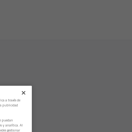
ica a través de
la publicidad
ue puedan
 y analítica. Al
edes gestionar