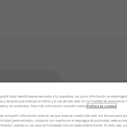
 podrá tratar identificadores asociados a tu dispositivo, así como información sociodemográf
as y de socios que analizan el tráfico y el uso del sitio web con la finalidad de personalizar 
estre y los contenidos. Para más información consulte nuestra
Política de cookies
e compartir información sobre el uso que haces de nuestro sitio web con terceros para q
licidad personalizada o colaborar con nosotros en el despliegue de publicidad, redes sociales
 “Aceptar”, aceptas su uso para las finalidades mencionadas anteriormente. En todo caso, pu