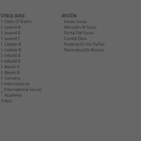
FÚTBOL BASE
AFICIÓN
Cádiz CF Balón
Hazte Socio
Juvenil A
Atención Al Socio
Juvenil B
Portal Del Socio
Juvenil C
Comité Ético
Cadete A
Federación De Peñas
Cadete B
Normativa De Acceso
Infantil A
Infantil B
Alevín A
Alevín B
Genuine
Internacional
International Soccer
Academy
Fotos