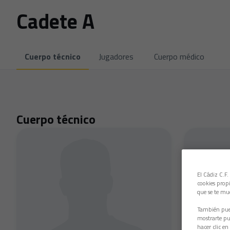
Cadete A
Cuerpo técnico
Jugadores
Cuerpo médico
Cuerpo técnico
El Cádiz C.F.
cookies propi
que se te mu
También pued
mostrarte pub
hacer clic en