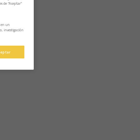
es de “Aceptar”
n en un
o, investigación
ceptar