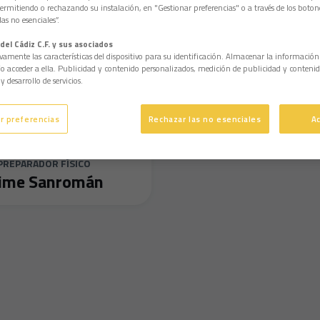
permitiendo o rechazando su instalación, en "Gestionar preferencias" o a través de los boton
as no esenciales”.
del Cádiz C.F. y sus asociados
vamente las características del dispositivo para su identificación. Almacenar la informació
/o acceder a ella. Publicidad y contenido personalizados, medición de publicidad y contenid
y desarrollo de servicios.
r preferencias
Rechazar las no esenciales
A
PREPARADOR FÍSICO
aime Sanromán