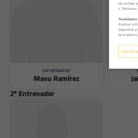
las cookies, 
o “Rechazar l
Finalidades 
Analizar acti
dispositivo y
de audiencia 
Gestiona
ENTRENADOR
Manu Ramírez
J
2º Entrenador