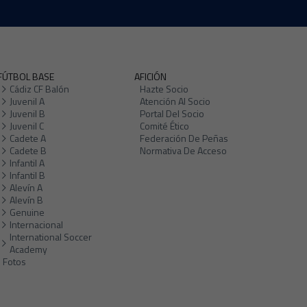
FÚTBOL BASE
AFICIÓN
Cádiz CF Balón
Hazte Socio
Juvenil A
Atención Al Socio
Juvenil B
Portal Del Socio
Juvenil C
Comité Ético
Cadete A
Federación De Peñas
Cadete B
Normativa De Acceso
Infantil A
Infantil B
Alevín A
Alevín B
Genuine
Internacional
International Soccer
Academy
Fotos