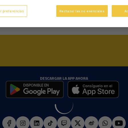
26 años
Edad
r preferencias
Rechazar las no esenciales
A
DESCARGAR LA APP AHORA