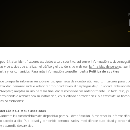
 podrá tratar identificadores asociados a tu dispositivo, así como información sociodemográf
as y de socios que analizan el tráfico y el uso del sitio web con la finalidad de personalizar 
estre y los contenidos. Para más información consulte nuestra
Política de cookies
e compartir información sobre el uso que haces de nuestro sitio web con terceros para q
licidad personalizada o colaborar con nosotros en el despliegue de publicidad, redes sociales
 “Aceptar”, aceptas su uso para las finalidades mencionadas anteriormente. En todo caso, pu
permitiendo o rechazando su instalación, en "Gestionar preferencias" o a través de los boton
as no esenciales”.
del Cádiz C.F. y sus asociados
vamente las características del dispositivo para su identificación. Almacenar la informació
/o acceder a ella. Publicidad y contenido personalizados, medición de publicidad y contenid
y desarrollo de servicios.