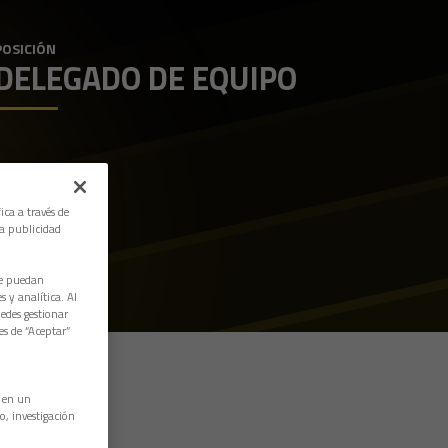
POSICIÓN
DELEGADO DE EQUIPO
ica a través de
la publicidad
ue puedan
 y analítica. Al
edes gestionar
es de “Aceptar”
n en un
o, investigación