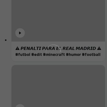
⚠️ 𝙋𝙀𝙉𝘼𝙇𝙏𝙄 𝙋𝘼𝙍𝘼 𝙀𝙇 𝙍𝙀𝘼𝙇 𝙈𝘼𝘿𝙍𝙄𝘿 ⚠️
#futbol #edit #minecraft #humor #football