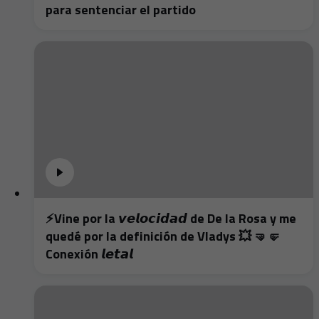
para sentenciar el partido
⚡️Vine por la 𝙫𝙚𝙡𝙤𝙘𝙞𝙙𝙖𝙙 de De la Rosa y me
quedé por la definición de Vladys 💥 🤜🤛
Conexión 𝙡𝙚𝙩𝙖𝙡