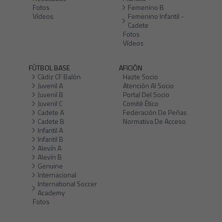
Fotos
Femenino B
Vídeos
Femenino Infantil -
Cadete
Fotos
Vídeos
FÚTBOL BASE
AFICIÓN
Cádiz CF Balón
Hazte Socio
Juvenil A
Atención Al Socio
Juvenil B
Portal Del Socio
Juvenil C
Comité Ético
Cadete A
Federación De Peñas
Cadete B
Normativa De Acceso
Infantil A
Infantil B
Alevín A
Alevín B
Genuine
Internacional
International Soccer
Academy
Fotos