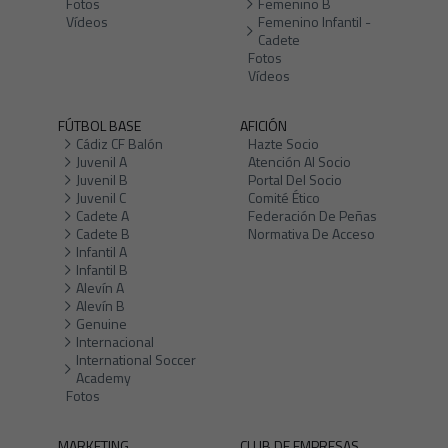
Fotos
Femenino B
Vídeos
Femenino Infantil -
Cadete
Fotos
Vídeos
FÚTBOL BASE
AFICIÓN
Cádiz CF Balón
Hazte Socio
Juvenil A
Atención Al Socio
Juvenil B
Portal Del Socio
Juvenil C
Comité Ético
Cadete A
Federación De Peñas
Cadete B
Normativa De Acceso
Infantil A
Infantil B
Alevín A
Alevín B
Genuine
Internacional
International Soccer
Academy
Fotos
MARKETING
CLUB DE EMPRESAS