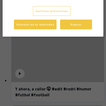
#laligahighlights
Gestionar preferencias
Rechazar las no esenciales
Aceptar
Y ahora, a callar 🤫 #edit #rodri #humor
#futbol #football