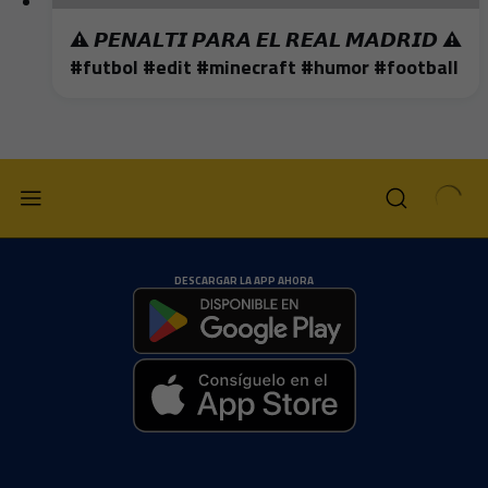
⚠️ 𝙋𝙀𝙉𝘼𝙇𝙏𝙄 𝙋𝘼𝙍𝘼 𝙀𝙇 𝙍𝙀𝘼𝙇 𝙈𝘼𝘿𝙍𝙄𝘿 ⚠️
#futbol #edit #minecraft #humor #football
DESCARGAR LA APP AHORA