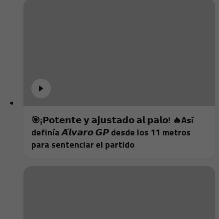
🎯¡𝗣𝗼𝘁𝗲𝗻𝘁𝗲 𝘆 𝗮𝗷𝘂𝘀𝘁𝗮𝗱𝗼 𝗮𝗹 𝗽𝗮𝗹𝗼! 🔥Así
definía 𝘼́𝙡𝙫𝙖𝙧𝙤 𝙂𝙋 desde los 11 metros
para sentenciar el partido