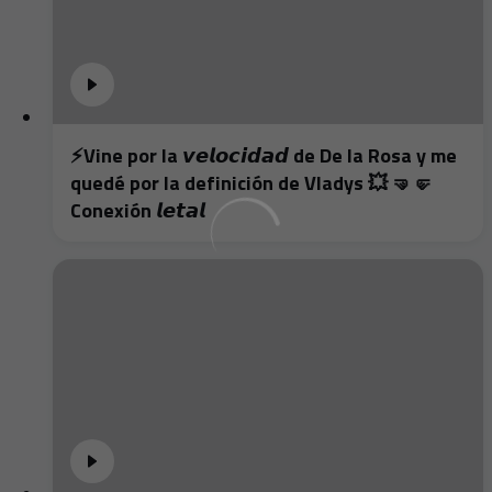
⚡️Vine por la 𝙫𝙚𝙡𝙤𝙘𝙞𝙙𝙖𝙙 de De la Rosa y me
quedé por la definición de Vladys 💥 🤜🤛
Conexión 𝙡𝙚𝙩𝙖𝙡