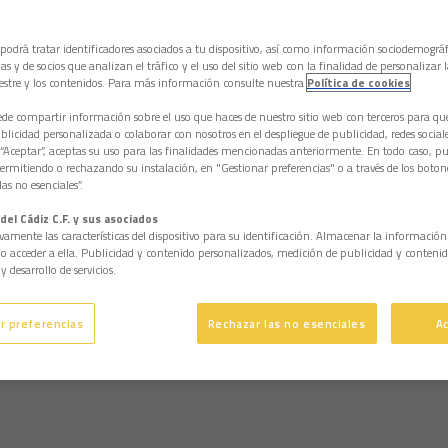
 podrá tratar identificadores asociados a tu dispositivo, así como información sociodemográf
as y de socios que analizan el tráfico y el uso del sitio web con la finalidad de personalizar 
estre y los contenidos. Para más información consulte nuestra
Política de cookies
e compartir información sobre el uso que haces de nuestro sitio web con terceros para q
licidad personalizada o colaborar con nosotros en el despliegue de publicidad, redes sociales
 “Aceptar”, aceptas su uso para las finalidades mencionadas anteriormente. En todo caso, pu
permitiendo o rechazando su instalación, en "Gestionar preferencias" o a través de los boton
as no esenciales”.
del Cádiz C.F. y sus asociados
vamente las características del dispositivo para su identificación. Almacenar la informació
/o acceder a ella. Publicidad y contenido personalizados, medición de publicidad y contenid
y desarrollo de servicios.
r preferencias
Rechazar las no esenciales
A