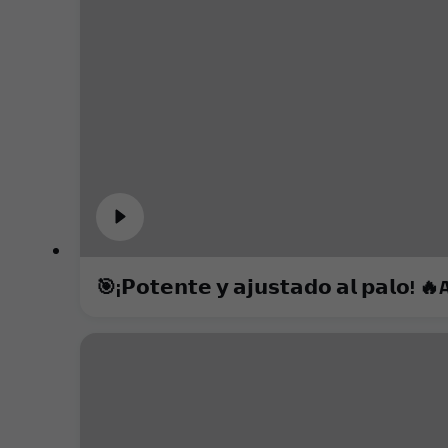
🎯¡𝗣𝗼𝘁𝗲𝗻𝘁𝗲 𝘆 𝗮𝗷𝘂𝘀𝘁𝗮𝗱𝗼 𝗮𝗹 𝗽𝗮