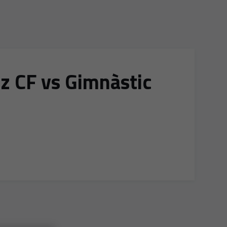
iz CF vs Gimnàstic