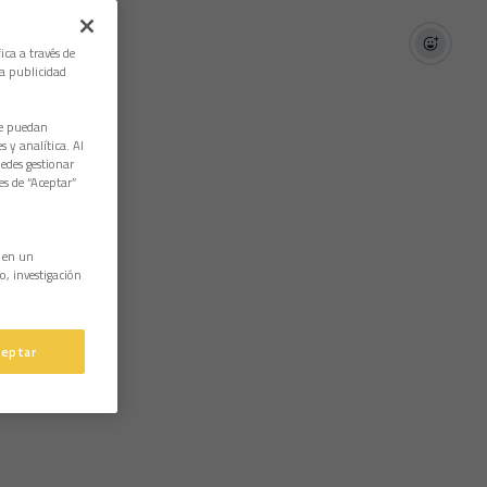
ica a través de
la publicidad
ue puedan
 y analítica. Al
edes gestionar
es de “Aceptar”
n en un
o, investigación
ceptar