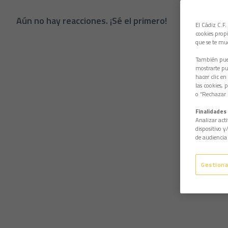
Aún no hay reacciones. ¡Sé el primero!
El Cádiz C.F.
cookies propi
que se te mu
También pued
mostrarte pub
hacer clic en
las cookies, 
o “Rechazar l
Finalidades 
Analizar acti
dispositivo y
de audiencia 
Gestiona