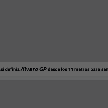
𝗼! 🔥Así definía 𝘼́𝙡𝙫𝙖𝙧𝙤 𝙂𝙋 desde los 11 metros para