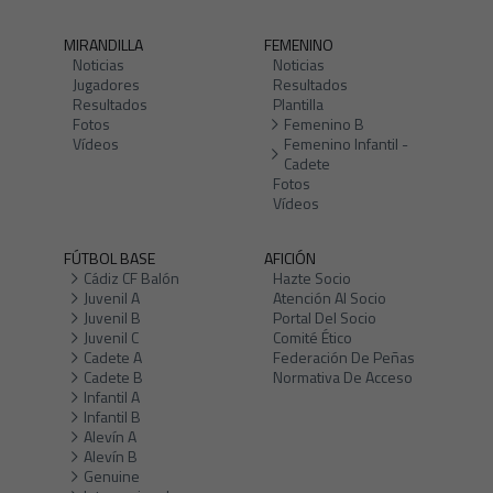
MIRANDILLA
FEMENINO
Noticias
Noticias
Jugadores
Resultados
Resultados
Plantilla
Fotos
Femenino B
Vídeos
Femenino Infantil -
Cadete
Fotos
Vídeos
FÚTBOL BASE
AFICIÓN
Cádiz CF Balón
Hazte Socio
Juvenil A
Atención Al Socio
Juvenil B
Portal Del Socio
Juvenil C
Comité Ético
Cadete A
Federación De Peñas
Cadete B
Normativa De Acceso
Infantil A
Infantil B
Alevín A
Alevín B
Genuine