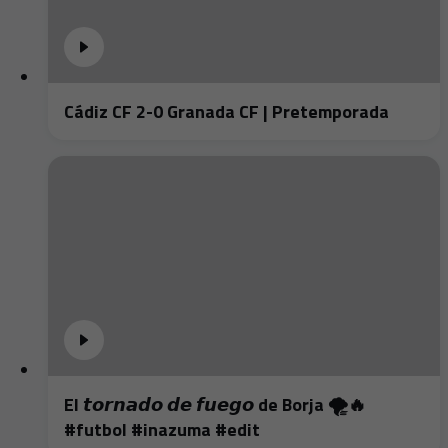
Cádiz CF 2-0 Granada CF | Pretemporada
El 𝙩𝙤𝙧𝙣𝙖𝙙𝙤 𝙙𝙚 𝙛𝙪𝙚𝙜𝙤 de Borja 🌪️🔥
#futbol #inazuma #edit