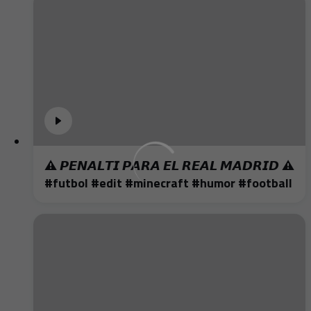
⚠️ 𝙋𝙀𝙉𝘼𝙇𝙏𝙄 𝙋𝘼𝙍𝘼 𝙀𝙇 𝙍𝙀𝘼𝙇 𝙈𝘼𝘿𝙍𝙄𝘿 ⚠️
#futbol #edit #minecraft #humor #football