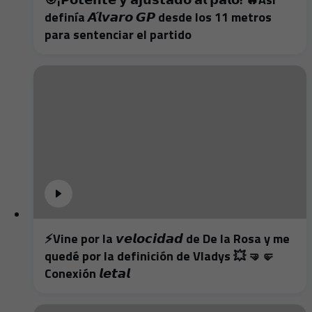
definía 𝘼́𝙡𝙫𝙖𝙧𝙤 𝙂𝙋 desde los 11 metros
para sentenciar el partido
⚡️Vine por la 𝙫𝙚𝙡𝙤𝙘𝙞𝙙𝙖𝙙 de De la Rosa y me
quedé por la definición de Vladys 💥 🤜🤛
Conexión 𝙡𝙚𝙩𝙖𝙡