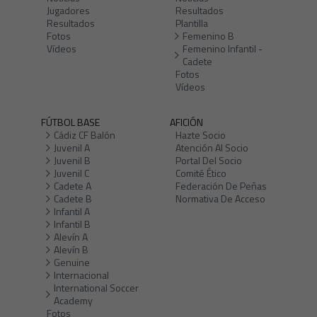
Jugadores
Resultados
Resultados
Plantilla
Fotos
Femenino B
Vídeos
Femenino Infantil -
Cadete
Fotos
Vídeos
FÚTBOL BASE
AFICIÓN
Cádiz CF Balón
Hazte Socio
Juvenil A
Atención Al Socio
Juvenil B
Portal Del Socio
Juvenil C
Comité Ético
Cadete A
Federación De Peñas
Cadete B
Normativa De Acceso
Infantil A
Infantil B
Alevín A
Alevín B
Genuine
Internacional
International Soccer
Academy
Fotos