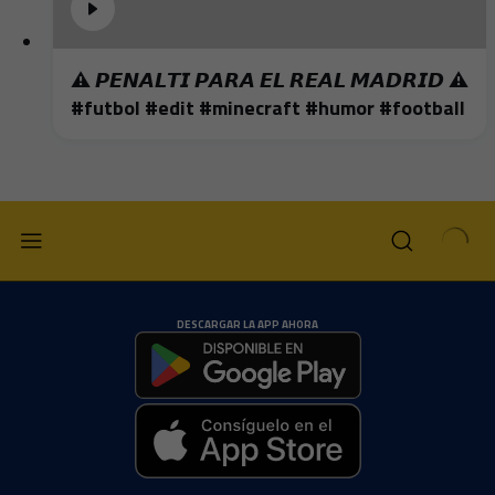
⚠️ 𝙋𝙀𝙉𝘼𝙇𝙏𝙄 𝙋𝘼𝙍𝘼 𝙀𝙇 𝙍𝙀𝘼𝙇 𝙈𝘼𝘿𝙍𝙄𝘿 ⚠️
#futbol #edit #minecraft #humor #football
DESCARGAR LA APP AHORA