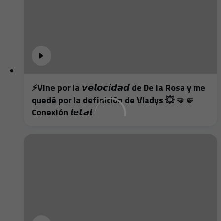
⚡️Vine por la 𝙫𝙚𝙡𝙤𝙘𝙞𝙙𝙖𝙙 de De la Rosa y me
quedé por la definición de Vladys 💥 🤜🤛
Conexión 𝙡𝙚𝙩𝙖𝙡