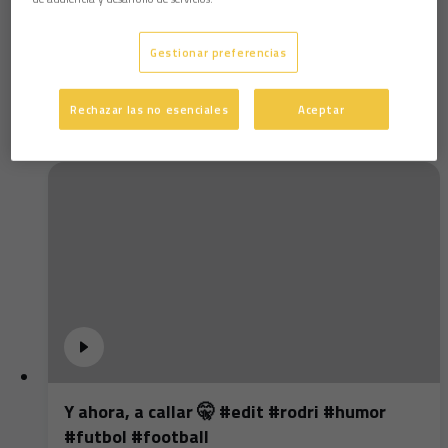
Marcos Mauro: "Hay que ponerle un 10 a esta
temporada"
Gestionar preferencias
Rechazar las no esenciales
Aceptar
Y ahora, a callar 🤫 #edit #rodri #humor
#futbol #football