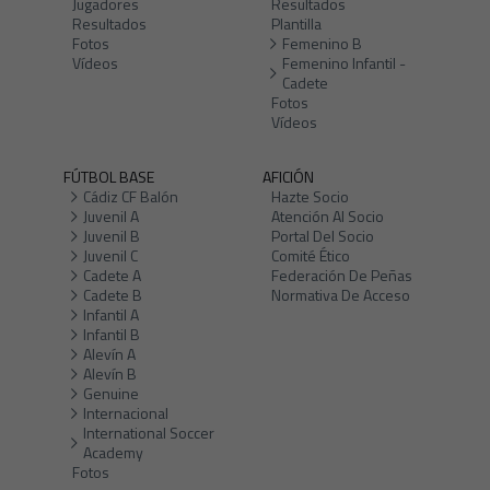
Jugadores
Resultados
Resultados
Plantilla
Fotos
Femenino B
Vídeos
Femenino Infantil -
Cadete
Fotos
Vídeos
FÚTBOL BASE
AFICIÓN
Cádiz CF Balón
Hazte Socio
Juvenil A
Atención Al Socio
Juvenil B
Portal Del Socio
Juvenil C
Comité Ético
Cadete A
Federación De Peñas
Cadete B
Normativa De Acceso
Infantil A
Infantil B
Alevín A
Alevín B
Genuine
Internacional
International Soccer
Academy
Fotos