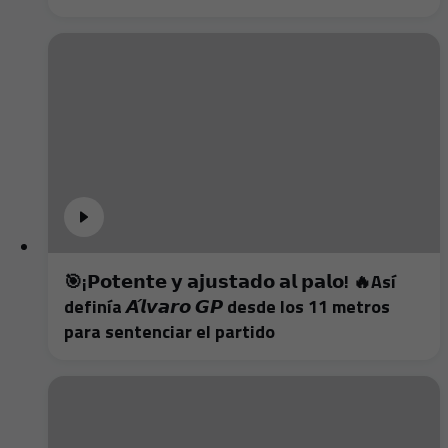
🎯¡𝗣𝗼𝘁𝗲𝗻𝘁𝗲 𝘆 𝗮𝗷𝘂𝘀𝘁𝗮𝗱𝗼 𝗮𝗹 𝗽𝗮𝗹𝗼! 🔥Así
definía 𝘼́𝙡𝙫𝙖𝙧𝙤 𝙂𝙋 desde los 11 metros
para sentenciar el partido