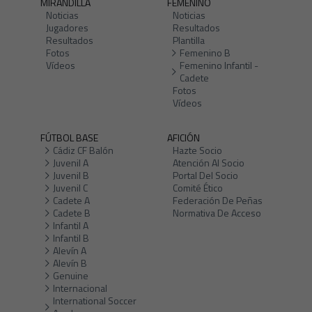
MIRANDILLA
FEMENINO
Noticias
Noticias
Jugadores
Resultados
Resultados
Plantilla
Fotos
Femenino B
Vídeos
Femenino Infantil -
Cadete
Fotos
Vídeos
FÚTBOL BASE
AFICIÓN
Cádiz CF Balón
Hazte Socio
Juvenil A
Atención Al Socio
Juvenil B
Portal Del Socio
Juvenil C
Comité Ético
Cadete A
Federación De Peñas
Cadete B
Normativa De Acceso
Infantil A
Infantil B
Alevín A
Alevín B
Genuine
Internacional
International Soccer