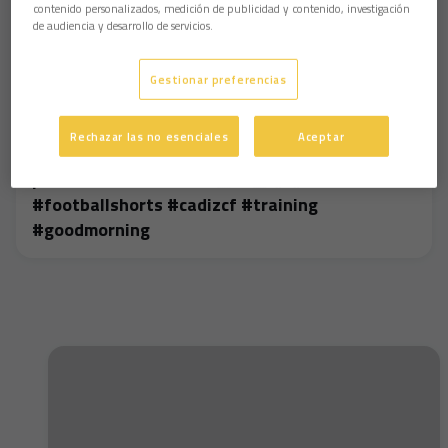
contenido personalizados, medición de publicidad y contenido, investigación
de audiencia y desarrollo de servicios.
Gestionar preferencias
Rechazar las no esenciales
Aceptar
¡Buenos días chicos! 👋🏻👋🏻🌞🌞
#footballshorts #cadizcf #training
#goodmorning