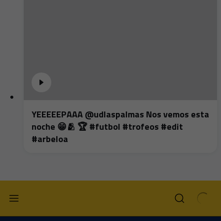
YEEEEEPAAA @udlaspalmas Nos vemos esta
noche 😁🫂 🏆 #futbol #trofeos #edit
#arbeloa