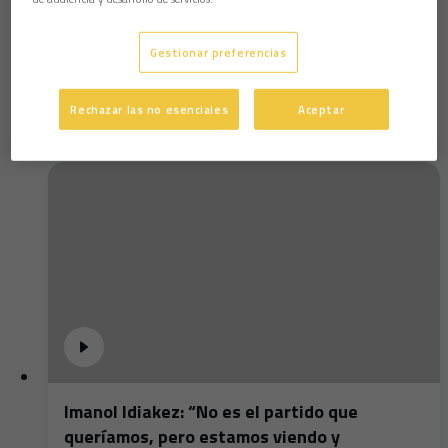
Presentación del acuerdo con Coca-Cola (17-
01-20)
Gestionar preferencias
Rechazar las no esenciales
Aceptar
Imanol Idiakez: “No es el partido que
queríamos, pero estamos viendo y