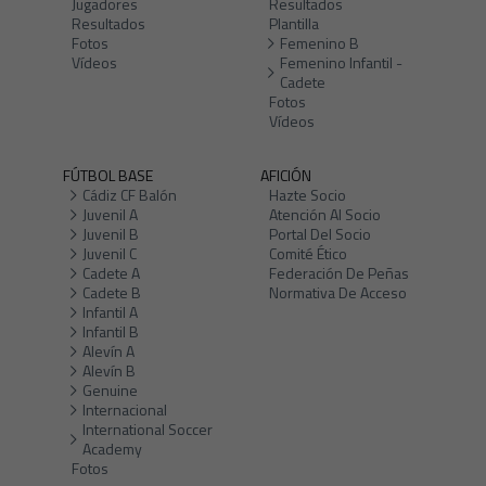
Jugadores
Resultados
Resultados
Plantilla
Fotos
Femenino B
Vídeos
Femenino Infantil -
Cadete
Fotos
Vídeos
FÚTBOL BASE
AFICIÓN
Cádiz CF Balón
Hazte Socio
Juvenil A
Atención Al Socio
Juvenil B
Portal Del Socio
Juvenil C
Comité Ético
Cadete A
Federación De Peñas
Cadete B
Normativa De Acceso
Infantil A
Infantil B
Alevín A
Alevín B
Genuine
Internacional
International Soccer
Academy
Fotos