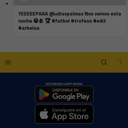
YEEEEEPAAA @udlaspalmas Nos vemos esta
noche 😁🫂 🏆 #futbol #trofeos #edit
#arbeloa
DESCARGAR LA APP AHORA