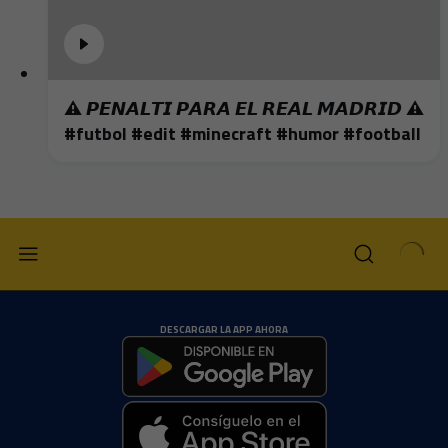
⚠️ 𝙋𝙀𝙉𝘼𝙇𝙏𝙄 𝙋𝘼𝙍𝘼 𝙀𝙇 𝙍𝙀𝘼𝙇 𝙈𝘼𝘿𝙍𝙄𝘿 ⚠️
#futbol #edit #minecraft #humor #football
DESCARGAR LA APP AHORA