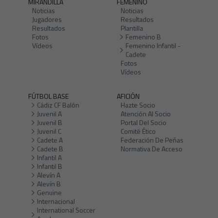
MIRANDILLA
FEMENINO
Noticias
Noticias
Jugadores
Resultados
Resultados
Plantilla
Fotos
Femenino B
Vídeos
Femenino Infantil -
Cadete
Fotos
Vídeos
FÚTBOL BASE
AFICIÓN
Cádiz CF Balón
Hazte Socio
Juvenil A
Atención Al Socio
Juvenil B
Portal Del Socio
Juvenil C
Comité Ético
Cadete A
Federación De Peñas
Cadete B
Normativa De Acceso
Infantil A
Infantil B
Alevín A
Alevín B
Genuine
Internacional
International Soccer