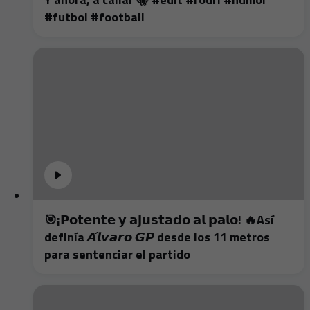
#futbol #football
🎯¡𝗣𝗼𝘁𝗲𝗻𝘁𝗲 𝘆 𝗮𝗷𝘂𝘀𝘁𝗮𝗱𝗼 𝗮𝗹 𝗽𝗮𝗹𝗼! 🔥Así
definía 𝘼́𝙡𝙫𝙖𝙧𝙤 𝙂𝙋 desde los 11 metros
para sentenciar el partido