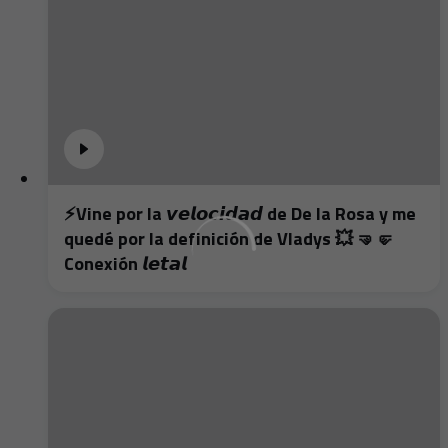
⚡️Vine por la 𝙫𝙚𝙡𝙤𝙘𝙞𝙙𝙖𝙙 de De la Rosa y me
quedé por la definición de Vladys 💥 🤜🤛
Conexión 𝙡𝙚𝙩𝙖𝙡