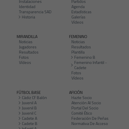
Instalaciones
Partidos
Identidad
Agenda
Transparencia SAD
Estadísticas
Historia
Galerías
Vídeos
MIRANDILLA
FEMENINO
Noticias
Noticias
Jugadores
Resultados
Resultados
Plantilla
Fotos
Femenino B
Vídeos
Femenino Infantil -
Cadete
Fotos
Vídeos
FÚTBOL BASE
AFICIÓN
Cádiz CF Balón
Hazte Socio
Juvenil A
Atención Al Socio
Juvenil B
Portal Del Socio
Juvenil C
Comité Ético
Cadete A
Federación De Peñas
Cadete B
Normativa De Acceso
Infantil A