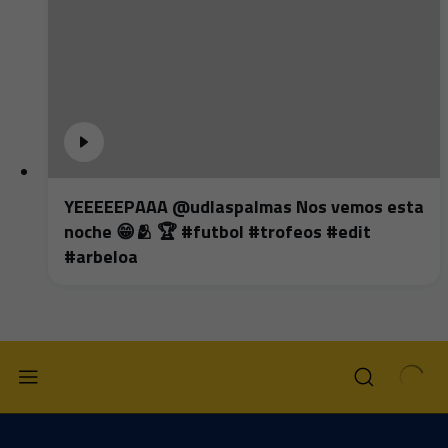
YEEEEEPAAA @udlaspalmas Nos vemos esta
noche 😁🫂 🏆 #futbol #trofeos #edit
#arbeloa