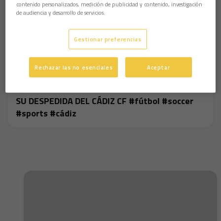
contenido personalizados, medición de publicidad y contenido, investigación
de audiencia y desarrollo de servicios.
Gestionar preferencias
Rechazar las no esenciales
Aceptar
😢💛 LAS LÁGRIMAS DE SERGIO GONZÁLEZ EN
SU DESPEDIDA DEL CÁDIZ CF #fútbol #soccer
#sports #cádiz