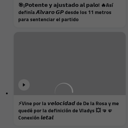
🎯¡𝗣𝗼𝘁𝗲𝗻𝘁𝗲 𝘆 𝗮𝗷𝘂𝘀𝘁𝗮𝗱𝗼 𝗮𝗹 𝗽𝗮𝗹𝗼! 🔥Así
definía 𝘼́𝙡𝙫𝙖𝙧𝙤 𝙂𝙋 desde los 11 metros
para sentenciar el partido
⚡️Vine por la 𝙫𝙚𝙡𝙤𝙘𝙞𝙙𝙖𝙙 de De la Rosa y me
quedé por la definición de Vladys 💥 🤜🤛
Conexión 𝙡𝙚𝙩𝙖𝙡