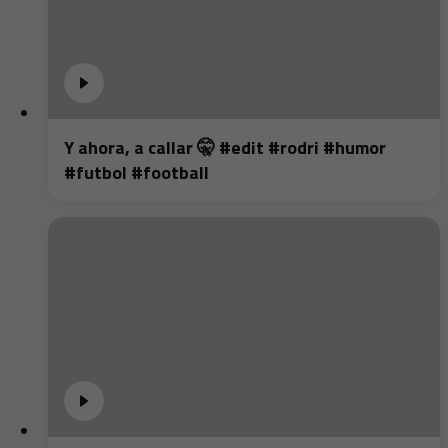
Y ahora, a callar 🤫 #edit #rodri #humor
#futbol #football