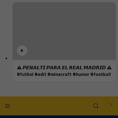
⚠️ 𝙋𝙀𝙉𝘼𝙇𝙏𝙄 𝙋𝘼𝙍𝘼 𝙀𝙇 𝙍𝙀𝘼𝙇 𝙈𝘼𝘿𝙍𝙄𝘿 ⚠️
#futbol #edit #minecraft #humor #football