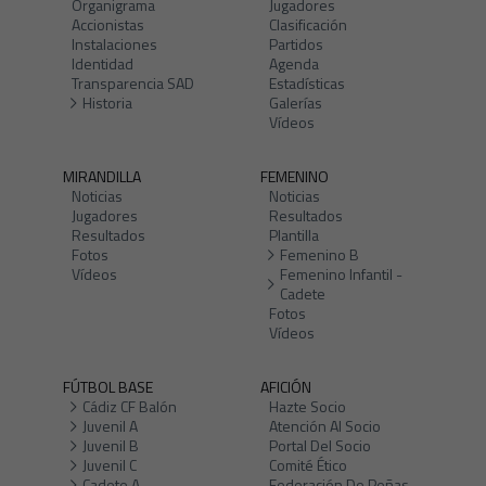
Organigrama
Jugadores
Accionistas
Clasificación
Instalaciones
Partidos
Identidad
Agenda
Transparencia SAD
Estadísticas
Historia
Galerías
Vídeos
MIRANDILLA
FEMENINO
Noticias
Noticias
Jugadores
Resultados
Resultados
Plantilla
Fotos
Femenino B
Vídeos
Femenino Infantil -
Cadete
Fotos
Vídeos
FÚTBOL BASE
AFICIÓN
Cádiz CF Balón
Hazte Socio
Juvenil A
Atención Al Socio
Juvenil B
Portal Del Socio
Juvenil C
Comité Ético
Cadete A
Federación De Peñas