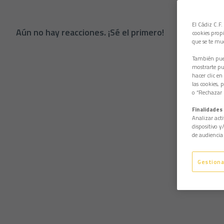
El Cádiz C.F.
Aún no hay reacciones. ¡Sé el primero!
cookies propi
que se te mu
También pued
mostrarte pub
hacer clic en
las cookies, 
o “Rechazar l
Finalidades 
Analizar acti
dispositivo y
de audiencia 
Gestiona