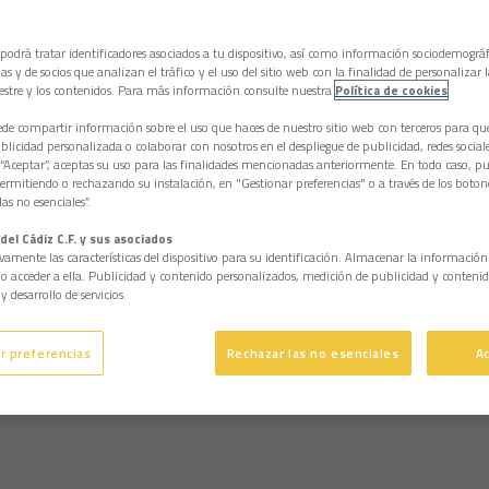
 podrá tratar identificadores asociados a tu dispositivo, así como información sociodemográf
as y de socios que analizan el tráfico y el uso del sitio web con la finalidad de personalizar 
estre y los contenidos. Para más información consulte nuestra
Política de cookies
e compartir información sobre el uso que haces de nuestro sitio web con terceros para q
licidad personalizada o colaborar con nosotros en el despliegue de publicidad, redes sociales
 “Aceptar”, aceptas su uso para las finalidades mencionadas anteriormente. En todo caso, pu
permitiendo o rechazando su instalación, en "Gestionar preferencias" o a través de los boton
as no esenciales”.
del Cádiz C.F. y sus asociados
vamente las características del dispositivo para su identificación. Almacenar la informació
/o acceder a ella. Publicidad y contenido personalizados, medición de publicidad y contenid
y desarrollo de servicios.
r preferencias
Rechazar las no esenciales
A