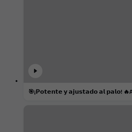
🎯¡𝗣𝗼𝘁𝗲𝗻𝘁𝗲 𝘆 𝗮𝗷𝘂𝘀𝘁𝗮𝗱𝗼 𝗮𝗹 𝗽𝗮