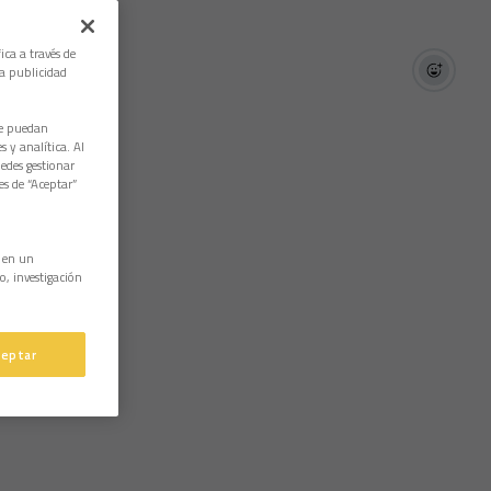
ica a través de
la publicidad
ue puedan
 y analítica. Al
edes gestionar
es de “Aceptar”
n en un
o, investigación
ceptar