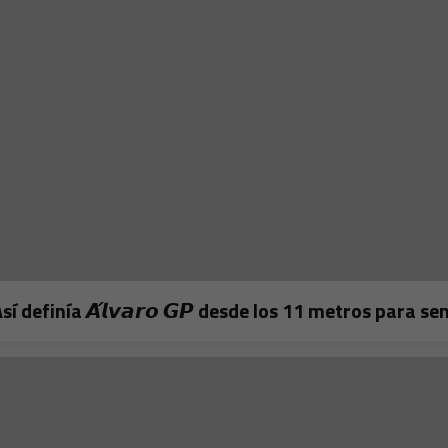
𝗼! 🔥Así definía 𝘼́𝙡𝙫𝙖𝙧𝙤 𝙂𝙋 desde los 11 metros para