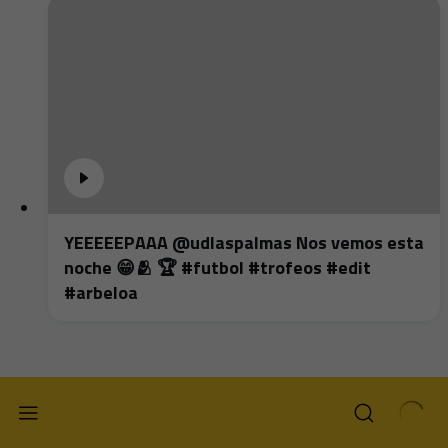
YEEEEEPAAA @udlaspalmas Nos vemos esta
noche 😁🫂 🏆 #futbol #trofeos #edit
#arbeloa