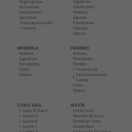
Organigrama
Jugadores
Accionistas
Clasificación
Instalaciones
Partidos
Identidad
Agenda
Transparencia SAD
Estadísticas
Historia
Galerías
Vídeos
MIRANDILLA
FEMENINO
Noticias
Noticias
Jugadores
Resultados
Resultados
Plantilla
Fotos
Femenino B
Vídeos
Femenino Infantil -
Cadete
Fotos
Vídeos
FÚTBOL BASE
AFICIÓN
Cádiz CF Balón
Hazte Socio
Juvenil A
Atención Al Socio
Juvenil B
Portal Del Socio
Juvenil C
Comité Ético
Cadete A
Federación De Peñas