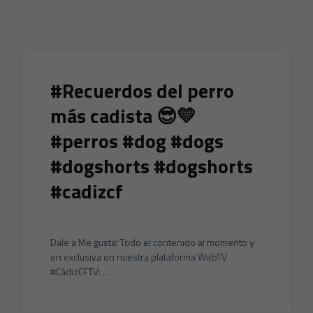
Skip to main content
#Recuerdos del perro
más cadista 😎💛
#perros #dog #dogs
#dogshorts #dogshorts
#cadizcf
Dale a Me gusta! Todo el contenido al momento y
en exclusiva en nuestra plataforma WebTV
#CádizCFTV: ...