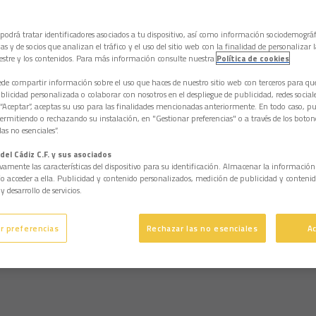
 podrá tratar identificadores asociados a tu dispositivo, así como información sociodemográf
as y de socios que analizan el tráfico y el uso del sitio web con la finalidad de personalizar 
estre y los contenidos. Para más información consulte nuestra
Política de cookies
e compartir información sobre el uso que haces de nuestro sitio web con terceros para q
licidad personalizada o colaborar con nosotros en el despliegue de publicidad, redes sociales
 “Aceptar”, aceptas su uso para las finalidades mencionadas anteriormente. En todo caso, pu
permitiendo o rechazando su instalación, en "Gestionar preferencias" o a través de los boton
as no esenciales”.
del Cádiz C.F. y sus asociados
vamente las características del dispositivo para su identificación. Almacenar la informació
/o acceder a ella. Publicidad y contenido personalizados, medición de publicidad y contenid
y desarrollo de servicios.
r preferencias
Rechazar las no esenciales
A