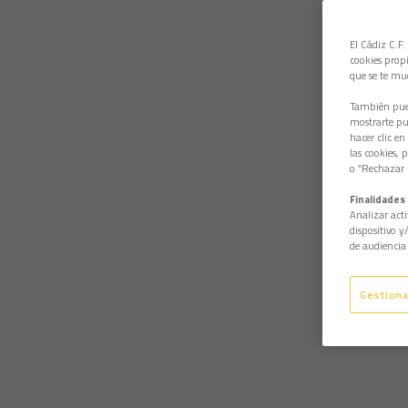
El Cádiz C.F.
cookies propi
que se te mu
También pued
mostrarte pub
hacer clic en
las cookies, 
o “Rechazar l
Finalidades 
Analizar acti
dispositivo y
de audiencia 
Gestiona