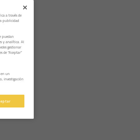
ica a través de
la publicidad
ue puedan
 y analítica. Al
edes gestionar
es de “Aceptar”
n en un
o, investigación
ceptar