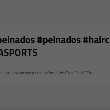
s peinados #peinados #hair
EASPORTS
en exclusiva en nuestra plataforma WebTV #CádizCFTV: ...