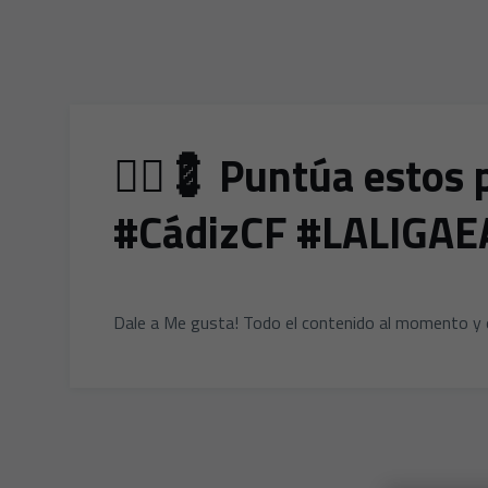
💇‍♂️💈 Puntúa esto
#CádizCF #LALIGA
Dale a Me gusta! Todo el contenido al momento y 