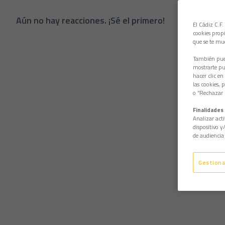
Aún no hay reacciones. ¡Sé el primero!
El Cádiz C.F.
cookies propi
que se te mu
También pued
mostrarte pub
hacer clic en
las cookies, 
o “Rechazar l
Finalidades 
Analizar acti
dispositivo y
de audiencia 
Gestiona