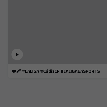
❤️‍🩹 #LALIGA #CádizCF #LALIGAEASPORTS