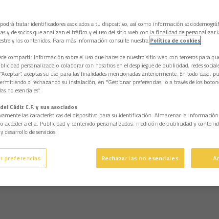
 podrá tratar identificadores asociados a tu dispositivo, así como información sociodemográf
as y de socios que analizan el tráfico y el uso del sitio web con la finalidad de personalizar 
estre y los contenidos. Para más información consulte nuestra
Política de cookies
e compartir información sobre el uso que haces de nuestro sitio web con terceros para q
licidad personalizada o colaborar con nosotros en el despliegue de publicidad, redes sociales
 “Aceptar”, aceptas su uso para las finalidades mencionadas anteriormente. En todo caso, pu
permitiendo o rechazando su instalación, en "Gestionar preferencias" o a través de los boton
as no esenciales”.
del Cádiz C.F. y sus asociados
vamente las características del dispositivo para su identificación. Almacenar la informació
/o acceder a ella. Publicidad y contenido personalizados, medición de publicidad y contenid
y desarrollo de servicios.
r preferencias
Rechazar las no esenciales
A