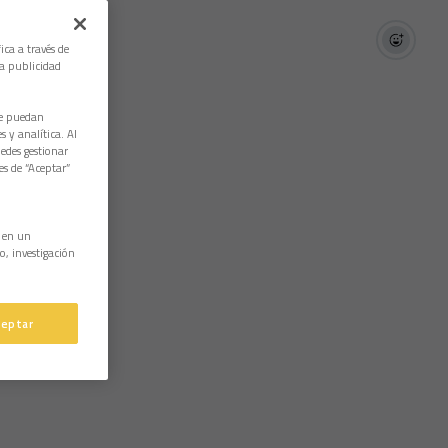
ica a través de
la publicidad
ue puedan
 y analítica. Al
edes gestionar
es de “Aceptar”
n en un
o, investigación
ceptar